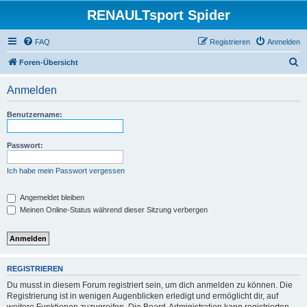
RENAULTsport Spider
FAQ
Registrieren
Anmelden
S
Foren-Übersicht
u
Anmelden
c
h
Benutzername:
e
Passwort:
Ich habe mein Passwort vergessen
Angemeldet bleiben
Meinen Online-Status während dieser Sitzung verbergen
REGISTRIEREN
Du musst in diesem Forum registriert sein, um dich anmelden zu können. Die
Registrierung ist in wenigen Augenblicken erledigt und ermöglicht dir, auf
weitere Funktionen zuzugreifen. Die Board-Administration kann registrierten