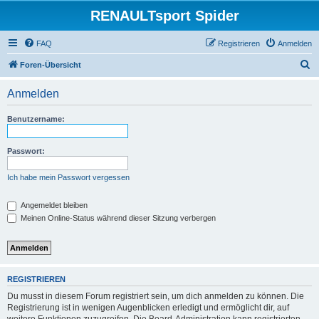
RENAULTsport Spider
FAQ
Registrieren
Anmelden
S
Foren-Übersicht
u
Anmelden
c
h
Benutzername:
e
Passwort:
Ich habe mein Passwort vergessen
Angemeldet bleiben
Meinen Online-Status während dieser Sitzung verbergen
REGISTRIEREN
Du musst in diesem Forum registriert sein, um dich anmelden zu können. Die
Registrierung ist in wenigen Augenblicken erledigt und ermöglicht dir, auf
weitere Funktionen zuzugreifen. Die Board-Administration kann registrierten