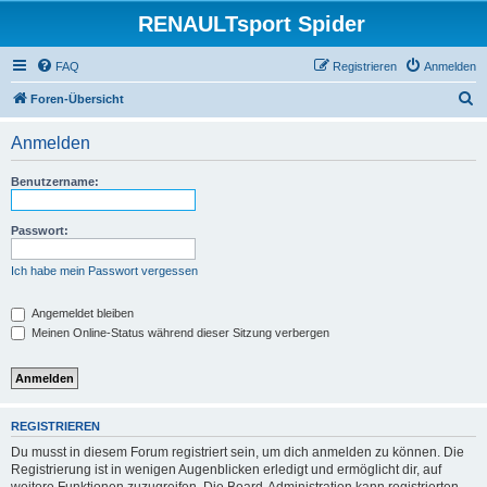
RENAULTsport Spider
FAQ
Registrieren
Anmelden
S
Foren-Übersicht
u
Anmelden
c
h
Benutzername:
e
Passwort:
Ich habe mein Passwort vergessen
Angemeldet bleiben
Meinen Online-Status während dieser Sitzung verbergen
REGISTRIEREN
Du musst in diesem Forum registriert sein, um dich anmelden zu können. Die
Registrierung ist in wenigen Augenblicken erledigt und ermöglicht dir, auf
weitere Funktionen zuzugreifen. Die Board-Administration kann registrierten