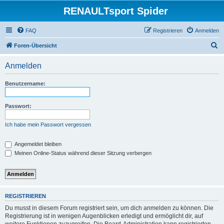
RENAULTsport Spider
FAQ
Registrieren
Anmelden
S
Foren-Übersicht
u
Anmelden
c
h
Benutzername:
e
Passwort:
Ich habe mein Passwort vergessen
Angemeldet bleiben
Meinen Online-Status während dieser Sitzung verbergen
REGISTRIEREN
Du musst in diesem Forum registriert sein, um dich anmelden zu können. Die
Registrierung ist in wenigen Augenblicken erledigt und ermöglicht dir, auf
weitere Funktionen zuzugreifen. Die Board-Administration kann registrierten