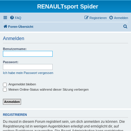
RENAULTsport Spider
FAQ
Registrieren
Anmelden
S
Foren-Übersicht
u
Anmelden
c
h
Benutzername:
e
Passwort:
Ich habe mein Passwort vergessen
Angemeldet bleiben
Meinen Online-Status während dieser Sitzung verbergen
REGISTRIEREN
Du musst in diesem Forum registriert sein, um dich anmelden zu können. Die
Registrierung ist in wenigen Augenblicken erledigt und ermöglicht dir, auf
weitere Funktionen zuzugreifen. Die Board-Administration kann registrierten