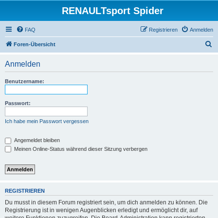
RENAULTsport Spider
FAQ
Registrieren
Anmelden
S
Foren-Übersicht
u
Anmelden
c
h
Benutzername:
e
Passwort:
Ich habe mein Passwort vergessen
Angemeldet bleiben
Meinen Online-Status während dieser Sitzung verbergen
REGISTRIEREN
Du musst in diesem Forum registriert sein, um dich anmelden zu können. Die
Registrierung ist in wenigen Augenblicken erledigt und ermöglicht dir, auf
weitere Funktionen zuzugreifen. Die Board-Administration kann registrierten