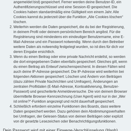
angemeldet bist) gespeichert. Ferner werden deine Benutzer-ID, ein
Authentifizierungsschlüssel und eine Session-ID gespeichert. Die
Cookies haben standardmäßig eine Gültigkeit von einem Jahr. Alle
Cookies kannst du jederzeit über die Funktion „Alle Cookies löschen“
löschen.
Weiterhin werden die Daten gespeichert, die du bei der Registrierung,
in deinem Profil oder deinem persönlichem Bereich angibst. Für die
Registrierung sind mindestens ein eindeutiger Benutzername, eine E-
Mail-Adresse und ein Passwort notwendig. Wenn durch den Betreiber
weitere Daten als notwendig festgelegt wurden, so ist dies für dich vor
deren Eingabe ersichtlich.
Wenn du einen Beitrag oder eine private Nachricht erstellst, so werden
die dort eingegebenen Daten ebenfalls gespeichert. Gleiches gilt, wenn
du einen Beitrag als Entwurf zwischenspeicherst. In diesen Fällen wird
auch deine IP-Adresse gespeichert. Die IP-Adresse wird weiterhin bei
folgenden Aktionen gespeichert: Löschen und Ändern von Beiträgen
(dazu zählen Private Nachrichten und Umfragen), Änderungen an
zentralen Profildaten (E-Mail-Adresse, Kontoaktivierung, Benutzer-
Passwort) und gescheiterte Anmeldeversuche. Die von deinem Browser
übermittelte Browser-Kennzeichnung (User Agent) wird nur in der „Wer
ist online?“-Funktion angezeigt und nicht dauerhaft gespeichert.
Schließlich erfordern einzelne Funktionen des Boards, dass weitere
Daten gespeichert werden. Dazu gehören dein Abstimmungsverhalten
bei Umfragen, der Gelesen-Status von deinen Beiträgen oder explizit
von dir gesetzte Lesezeichen oder Benachrichtigungsfunktionen.
Dein Passwort wird mit einer Einwege-Verschlüsselung (Hash)