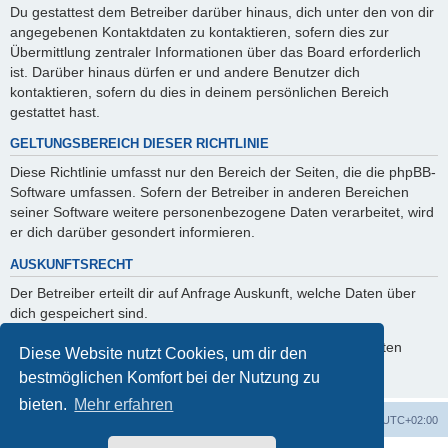
Du gestattest dem Betreiber darüber hinaus, dich unter den von dir
angegebenen Kontaktdaten zu kontaktieren, sofern dies zur
Übermittlung zentraler Informationen über das Board erforderlich
ist. Darüber hinaus dürfen er und andere Benutzer dich
kontaktieren, sofern du dies in deinem persönlichen Bereich
gestattet hast.
GELTUNGSBEREICH DIESER RICHTLINIE
Diese Richtlinie umfasst nur den Bereich der Seiten, die die phpBB-
Software umfassen. Sofern der Betreiber in anderen Bereichen
seiner Software weitere personenbezogene Daten verarbeitet, wird
er dich darüber gesondert informieren.
AUSKUNFTSRECHT
Der Betreiber erteilt dir auf Anfrage Auskunft, welche Daten über
dich gespeichert sind.
Du kannst jederzeit die Löschung bzw. Sperrung deiner Daten
Diese Website nutzt Cookies, um dir den
verlangen. Kontaktiere hierzu bitte den Betreiber.
bestmöglichen Komfort bei der Nutzung zu
bieten.
Mehr erfahren
Foren-Übersicht
Alle Zeiten sind
UTC+02:00