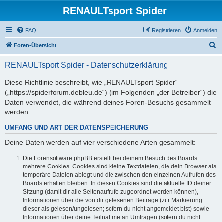
RENAULTsport Spider
FAQ
Registrieren
Anmelden
S
Foren-Übersicht
u
RENAULTsport Spider - Datenschutzerklärung
c
h
Diese Richtlinie beschreibt, wie „RENAULTsport Spider“
(„https://spiderforum.debleu.de“) (im Folgenden „der Betreiber“) die
e
Daten verwendet, die während deines Foren-Besuchs gesammelt
werden.
UMFANG UND ART DER DATENSPEICHERUNG
Deine Daten werden auf vier verschiedene Arten gesammelt:
Die Forensoftware phpBB erstellt bei deinem Besuch des Boards
mehrere Cookies. Cookies sind kleine Textdateien, die dein Browser als
temporäre Dateien ablegt und die zwischen den einzelnen Aufrufen des
Boards erhalten bleiben. In diesen Cookies sind die aktuelle ID deiner
Sitzung (damit dir alle Seitenaufrufe zugeordnet werden können),
Informationen über die von dir gelesenen Beiträge (zur Markierung
dieser als gelesen/ungelesen; sofern du nicht angemeldet bist) sowie
Informationen über deine Teilnahme an Umfragen (sofern du nicht