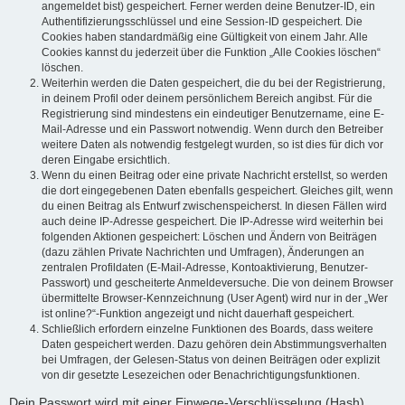
angemeldet bist) gespeichert. Ferner werden deine Benutzer-ID, ein
Authentifizierungsschlüssel und eine Session-ID gespeichert. Die
Cookies haben standardmäßig eine Gültigkeit von einem Jahr. Alle
Cookies kannst du jederzeit über die Funktion „Alle Cookies löschen“
löschen.
Weiterhin werden die Daten gespeichert, die du bei der Registrierung,
in deinem Profil oder deinem persönlichem Bereich angibst. Für die
Registrierung sind mindestens ein eindeutiger Benutzername, eine E-
Mail-Adresse und ein Passwort notwendig. Wenn durch den Betreiber
weitere Daten als notwendig festgelegt wurden, so ist dies für dich vor
deren Eingabe ersichtlich.
Wenn du einen Beitrag oder eine private Nachricht erstellst, so werden
die dort eingegebenen Daten ebenfalls gespeichert. Gleiches gilt, wenn
du einen Beitrag als Entwurf zwischenspeicherst. In diesen Fällen wird
auch deine IP-Adresse gespeichert. Die IP-Adresse wird weiterhin bei
folgenden Aktionen gespeichert: Löschen und Ändern von Beiträgen
(dazu zählen Private Nachrichten und Umfragen), Änderungen an
zentralen Profildaten (E-Mail-Adresse, Kontoaktivierung, Benutzer-
Passwort) und gescheiterte Anmeldeversuche. Die von deinem Browser
übermittelte Browser-Kennzeichnung (User Agent) wird nur in der „Wer
ist online?“-Funktion angezeigt und nicht dauerhaft gespeichert.
Schließlich erfordern einzelne Funktionen des Boards, dass weitere
Daten gespeichert werden. Dazu gehören dein Abstimmungsverhalten
bei Umfragen, der Gelesen-Status von deinen Beiträgen oder explizit
von dir gesetzte Lesezeichen oder Benachrichtigungsfunktionen.
Dein Passwort wird mit einer Einwege-Verschlüsselung (Hash)