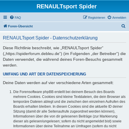
RENAULTsport Spider
FAQ
Registrieren
Anmelden
S
Foren-Übersicht
u
RENAULTsport Spider - Datenschutzerklärung
c
h
Diese Richtlinie beschreibt, wie „RENAULTsport Spider“
(„https://spiderforum.debleu.de“) (im Folgenden „der Betreiber“) die
e
Daten verwendet, die während deines Foren-Besuchs gesammelt
werden.
UMFANG UND ART DER DATENSPEICHERUNG
Deine Daten werden auf vier verschiedene Arten gesammelt:
Die Forensoftware phpBB erstellt bei deinem Besuch des Boards
mehrere Cookies. Cookies sind kleine Textdateien, die dein Browser als
temporäre Dateien ablegt und die zwischen den einzelnen Aufrufen des
Boards erhalten bleiben. In diesen Cookies sind die aktuelle ID deiner
Sitzung (damit dir alle Seitenaufrufe zugeordnet werden können),
Informationen über die von dir gelesenen Beiträge (zur Markierung
dieser als gelesen/ungelesen; sofern du nicht angemeldet bist) sowie
Informationen über deine Teilnahme an Umfragen (sofern du nicht