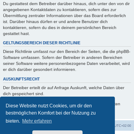
Du gestattest dem Betreiber darüber hinaus, dich unter den von dir
angegebenen Kontaktdaten zu kontaktieren, sofern dies zur
Übermittlung zentraler Informationen über das Board erforderlich
ist. Darüber hinaus dürfen er und andere Benutzer dich
kontaktieren, sofern du dies in deinem persönlichen Bereich
gestattet hast.
GELTUNGSBEREICH DIESER RICHTLINIE
Diese Richtlinie umfasst nur den Bereich der Seiten, die die phpBB-
Software umfassen. Sofern der Betreiber in anderen Bereichen
seiner Software weitere personenbezogene Daten verarbeitet, wird
er dich darüber gesondert informieren.
AUSKUNFTSRECHT
Der Betreiber erteilt dir auf Anfrage Auskunft, welche Daten über
dich gespeichert sind.
Du kannst jederzeit die Löschung bzw. Sperrung deiner Daten
Diese Website nutzt Cookies, um dir den
verlangen. Kontaktiere hierzu bitte den Betreiber.
bestmöglichen Komfort bei der Nutzung zu
bieten.
Mehr erfahren
Foren-Übersicht
Alle Zeiten sind
UTC+02:00