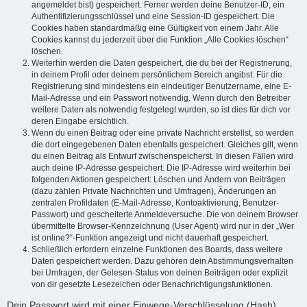
angemeldet bist) gespeichert. Ferner werden deine Benutzer-ID, ein
Authentifizierungsschlüssel und eine Session-ID gespeichert. Die
Cookies haben standardmäßig eine Gültigkeit von einem Jahr. Alle
Cookies kannst du jederzeit über die Funktion „Alle Cookies löschen“
löschen.
Weiterhin werden die Daten gespeichert, die du bei der Registrierung,
in deinem Profil oder deinem persönlichem Bereich angibst. Für die
Registrierung sind mindestens ein eindeutiger Benutzername, eine E-
Mail-Adresse und ein Passwort notwendig. Wenn durch den Betreiber
weitere Daten als notwendig festgelegt wurden, so ist dies für dich vor
deren Eingabe ersichtlich.
Wenn du einen Beitrag oder eine private Nachricht erstellst, so werden
die dort eingegebenen Daten ebenfalls gespeichert. Gleiches gilt, wenn
du einen Beitrag als Entwurf zwischenspeicherst. In diesen Fällen wird
auch deine IP-Adresse gespeichert. Die IP-Adresse wird weiterhin bei
folgenden Aktionen gespeichert: Löschen und Ändern von Beiträgen
(dazu zählen Private Nachrichten und Umfragen), Änderungen an
zentralen Profildaten (E-Mail-Adresse, Kontoaktivierung, Benutzer-
Passwort) und gescheiterte Anmeldeversuche. Die von deinem Browser
übermittelte Browser-Kennzeichnung (User Agent) wird nur in der „Wer
ist online?“-Funktion angezeigt und nicht dauerhaft gespeichert.
Schließlich erfordern einzelne Funktionen des Boards, dass weitere
Daten gespeichert werden. Dazu gehören dein Abstimmungsverhalten
bei Umfragen, der Gelesen-Status von deinen Beiträgen oder explizit
von dir gesetzte Lesezeichen oder Benachrichtigungsfunktionen.
Dein Passwort wird mit einer Einwege-Verschlüsselung (Hash)