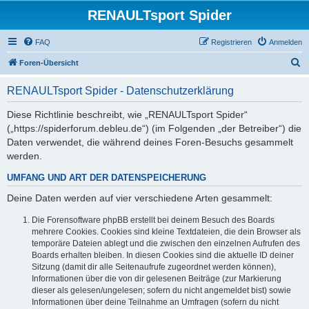
RENAULTsport Spider
FAQ
Registrieren
Anmelden
S
Foren-Übersicht
u
RENAULTsport Spider - Datenschutzerklärung
c
h
Diese Richtlinie beschreibt, wie „RENAULTsport Spider“
(„https://spiderforum.debleu.de“) (im Folgenden „der Betreiber“) die
e
Daten verwendet, die während deines Foren-Besuchs gesammelt
werden.
UMFANG UND ART DER DATENSPEICHERUNG
Deine Daten werden auf vier verschiedene Arten gesammelt:
Die Forensoftware phpBB erstellt bei deinem Besuch des Boards
mehrere Cookies. Cookies sind kleine Textdateien, die dein Browser als
temporäre Dateien ablegt und die zwischen den einzelnen Aufrufen des
Boards erhalten bleiben. In diesen Cookies sind die aktuelle ID deiner
Sitzung (damit dir alle Seitenaufrufe zugeordnet werden können),
Informationen über die von dir gelesenen Beiträge (zur Markierung
dieser als gelesen/ungelesen; sofern du nicht angemeldet bist) sowie
Informationen über deine Teilnahme an Umfragen (sofern du nicht