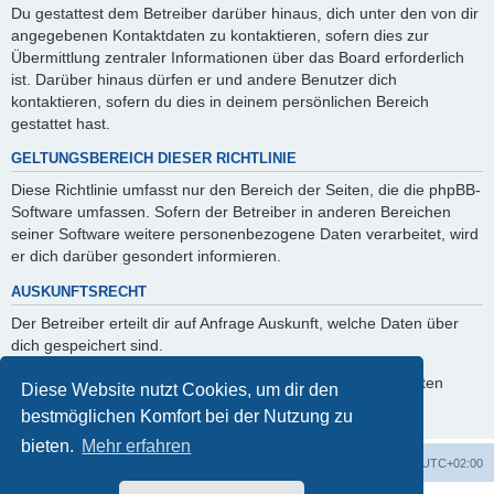
Du gestattest dem Betreiber darüber hinaus, dich unter den von dir
angegebenen Kontaktdaten zu kontaktieren, sofern dies zur
Übermittlung zentraler Informationen über das Board erforderlich
ist. Darüber hinaus dürfen er und andere Benutzer dich
kontaktieren, sofern du dies in deinem persönlichen Bereich
gestattet hast.
GELTUNGSBEREICH DIESER RICHTLINIE
Diese Richtlinie umfasst nur den Bereich der Seiten, die die phpBB-
Software umfassen. Sofern der Betreiber in anderen Bereichen
seiner Software weitere personenbezogene Daten verarbeitet, wird
er dich darüber gesondert informieren.
AUSKUNFTSRECHT
Der Betreiber erteilt dir auf Anfrage Auskunft, welche Daten über
dich gespeichert sind.
Du kannst jederzeit die Löschung bzw. Sperrung deiner Daten
Diese Website nutzt Cookies, um dir den
verlangen. Kontaktiere hierzu bitte den Betreiber.
bestmöglichen Komfort bei der Nutzung zu
bieten.
Mehr erfahren
Foren-Übersicht
Alle Zeiten sind
UTC+02:00