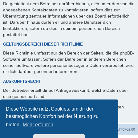
Du gestattest dem Betreiber darüber hinaus, dich unter den von dir
angegebenen Kontaktdaten zu kontaktieren, sofern dies zur
Übermittlung zentraler Informationen über das Board erforderlich
ist. Darüber hinaus dürfen er und andere Benutzer dich
kontaktieren, sofern du dies in deinem persönlichen Bereich
gestattet hast.
GELTUNGSBEREICH DIESER RICHTLINIE
Diese Richtlinie umfasst nur den Bereich der Seiten, die die phpBB-
Software umfassen. Sofern der Betreiber in anderen Bereichen
seiner Software weitere personenbezogene Daten verarbeitet, wird
er dich darüber gesondert informieren.
AUSKUNFTSRECHT
Der Betreiber erteilt dir auf Anfrage Auskunft, welche Daten über
dich gespeichert sind.
Du kannst jederzeit die Löschung bzw. Sperrung deiner Daten
Diese Website nutzt Cookies, um dir den
verlangen. Kontaktiere hierzu bitte den Betreiber.
bestmöglichen Komfort bei der Nutzung zu
bieten.
Mehr erfahren
Foren-Übersicht
Alle Zeiten sind
UTC+02:00