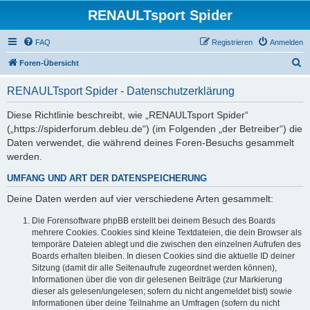
RENAULTsport Spider
FAQ
Registrieren
Anmelden
S
Foren-Übersicht
u
RENAULTsport Spider - Datenschutzerklärung
c
h
Diese Richtlinie beschreibt, wie „RENAULTsport Spider“
(„https://spiderforum.debleu.de“) (im Folgenden „der Betreiber“) die
e
Daten verwendet, die während deines Foren-Besuchs gesammelt
werden.
UMFANG UND ART DER DATENSPEICHERUNG
Deine Daten werden auf vier verschiedene Arten gesammelt:
Die Forensoftware phpBB erstellt bei deinem Besuch des Boards
mehrere Cookies. Cookies sind kleine Textdateien, die dein Browser als
temporäre Dateien ablegt und die zwischen den einzelnen Aufrufen des
Boards erhalten bleiben. In diesen Cookies sind die aktuelle ID deiner
Sitzung (damit dir alle Seitenaufrufe zugeordnet werden können),
Informationen über die von dir gelesenen Beiträge (zur Markierung
dieser als gelesen/ungelesen; sofern du nicht angemeldet bist) sowie
Informationen über deine Teilnahme an Umfragen (sofern du nicht