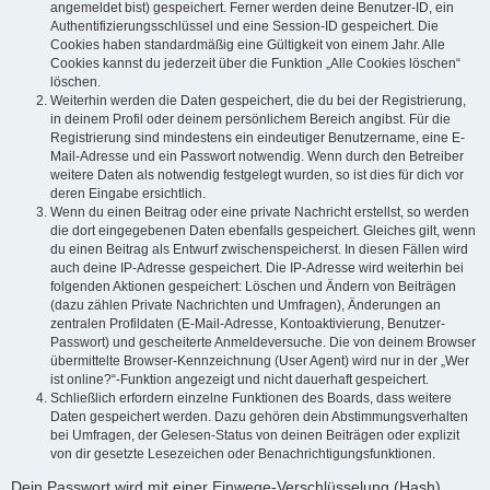
angemeldet bist) gespeichert. Ferner werden deine Benutzer-ID, ein
Authentifizierungsschlüssel und eine Session-ID gespeichert. Die
Cookies haben standardmäßig eine Gültigkeit von einem Jahr. Alle
Cookies kannst du jederzeit über die Funktion „Alle Cookies löschen“
löschen.
Weiterhin werden die Daten gespeichert, die du bei der Registrierung,
in deinem Profil oder deinem persönlichem Bereich angibst. Für die
Registrierung sind mindestens ein eindeutiger Benutzername, eine E-
Mail-Adresse und ein Passwort notwendig. Wenn durch den Betreiber
weitere Daten als notwendig festgelegt wurden, so ist dies für dich vor
deren Eingabe ersichtlich.
Wenn du einen Beitrag oder eine private Nachricht erstellst, so werden
die dort eingegebenen Daten ebenfalls gespeichert. Gleiches gilt, wenn
du einen Beitrag als Entwurf zwischenspeicherst. In diesen Fällen wird
auch deine IP-Adresse gespeichert. Die IP-Adresse wird weiterhin bei
folgenden Aktionen gespeichert: Löschen und Ändern von Beiträgen
(dazu zählen Private Nachrichten und Umfragen), Änderungen an
zentralen Profildaten (E-Mail-Adresse, Kontoaktivierung, Benutzer-
Passwort) und gescheiterte Anmeldeversuche. Die von deinem Browser
übermittelte Browser-Kennzeichnung (User Agent) wird nur in der „Wer
ist online?“-Funktion angezeigt und nicht dauerhaft gespeichert.
Schließlich erfordern einzelne Funktionen des Boards, dass weitere
Daten gespeichert werden. Dazu gehören dein Abstimmungsverhalten
bei Umfragen, der Gelesen-Status von deinen Beiträgen oder explizit
von dir gesetzte Lesezeichen oder Benachrichtigungsfunktionen.
Dein Passwort wird mit einer Einwege-Verschlüsselung (Hash)