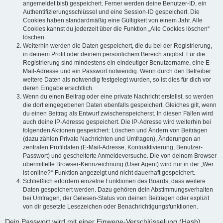
angemeldet bist) gespeichert. Ferner werden deine Benutzer-ID, ein
Authentifizierungsschlüssel und eine Session-ID gespeichert. Die
Cookies haben standardmäßig eine Gültigkeit von einem Jahr. Alle
Cookies kannst du jederzeit über die Funktion „Alle Cookies löschen“
löschen.
Weiterhin werden die Daten gespeichert, die du bei der Registrierung,
in deinem Profil oder deinem persönlichem Bereich angibst. Für die
Registrierung sind mindestens ein eindeutiger Benutzername, eine E-
Mail-Adresse und ein Passwort notwendig. Wenn durch den Betreiber
weitere Daten als notwendig festgelegt wurden, so ist dies für dich vor
deren Eingabe ersichtlich.
Wenn du einen Beitrag oder eine private Nachricht erstellst, so werden
die dort eingegebenen Daten ebenfalls gespeichert. Gleiches gilt, wenn
du einen Beitrag als Entwurf zwischenspeicherst. In diesen Fällen wird
auch deine IP-Adresse gespeichert. Die IP-Adresse wird weiterhin bei
folgenden Aktionen gespeichert: Löschen und Ändern von Beiträgen
(dazu zählen Private Nachrichten und Umfragen), Änderungen an
zentralen Profildaten (E-Mail-Adresse, Kontoaktivierung, Benutzer-
Passwort) und gescheiterte Anmeldeversuche. Die von deinem Browser
übermittelte Browser-Kennzeichnung (User Agent) wird nur in der „Wer
ist online?“-Funktion angezeigt und nicht dauerhaft gespeichert.
Schließlich erfordern einzelne Funktionen des Boards, dass weitere
Daten gespeichert werden. Dazu gehören dein Abstimmungsverhalten
bei Umfragen, der Gelesen-Status von deinen Beiträgen oder explizit
von dir gesetzte Lesezeichen oder Benachrichtigungsfunktionen.
Dein Passwort wird mit einer Einwege-Verschlüsselung (Hash)