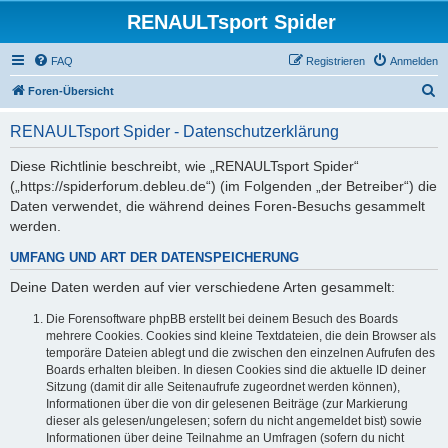
RENAULTsport Spider
FAQ
Registrieren
Anmelden
S
Foren-Übersicht
u
RENAULTsport Spider - Datenschutzerklärung
c
h
Diese Richtlinie beschreibt, wie „RENAULTsport Spider“
(„https://spiderforum.debleu.de“) (im Folgenden „der Betreiber“) die
e
Daten verwendet, die während deines Foren-Besuchs gesammelt
werden.
UMFANG UND ART DER DATENSPEICHERUNG
Deine Daten werden auf vier verschiedene Arten gesammelt:
Die Forensoftware phpBB erstellt bei deinem Besuch des Boards
mehrere Cookies. Cookies sind kleine Textdateien, die dein Browser als
temporäre Dateien ablegt und die zwischen den einzelnen Aufrufen des
Boards erhalten bleiben. In diesen Cookies sind die aktuelle ID deiner
Sitzung (damit dir alle Seitenaufrufe zugeordnet werden können),
Informationen über die von dir gelesenen Beiträge (zur Markierung
dieser als gelesen/ungelesen; sofern du nicht angemeldet bist) sowie
Informationen über deine Teilnahme an Umfragen (sofern du nicht