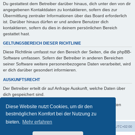
Du gestattest dem Betreiber darüber hinaus, dich unter den von dir
angegebenen Kontaktdaten zu kontaktieren, sofern dies zur
Übermittlung zentraler Informationen über das Board erforderlich
ist. Darüber hinaus dürfen er und andere Benutzer dich
kontaktieren, sofern du dies in deinem persönlichen Bereich
gestattet hast.
GELTUNGSBEREICH DIESER RICHTLINIE
Diese Richtlinie umfasst nur den Bereich der Seiten, die die phpBB-
Software umfassen. Sofern der Betreiber in anderen Bereichen
seiner Software weitere personenbezogene Daten verarbeitet, wird
er dich darüber gesondert informieren.
AUSKUNFTSRECHT
Der Betreiber erteilt dir auf Anfrage Auskunft, welche Daten über
dich gespeichert sind.
Du kannst jederzeit die Löschung bzw. Sperrung deiner Daten
Diese Website nutzt Cookies, um dir den
verlangen. Kontaktiere hierzu bitte den Betreiber.
bestmöglichen Komfort bei der Nutzung zu
bieten.
Mehr erfahren
Foren-Übersicht
Alle Zeiten sind
UTC+02:00