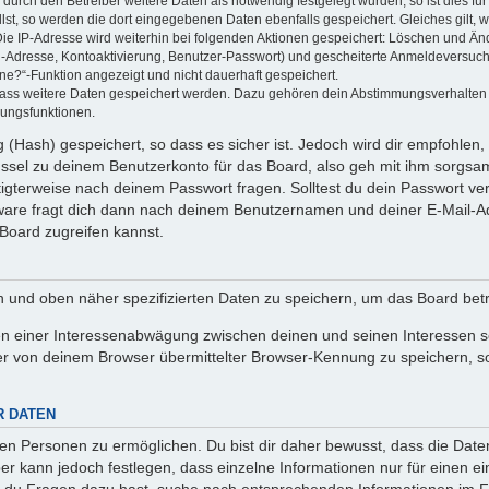
rch den Betreiber weitere Daten als notwendig festgelegt wurden, so ist dies für 
llst, so werden die dort eingegebenen Daten ebenfalls gespeichert. Gleiches gilt, 
Die IP-Adresse wird weiterhin bei folgenden Aktionen gespeichert: Löschen und Än
l-Adresse, Kontoaktivierung, Benutzer-Passwort) und gescheiterte Anmeldeversuch
ine?“-Funktion angezeigt und nicht dauerhaft gespeichert.
 dass weitere Daten gespeichert werden. Dazu gehören dein Abstimmungsverhalten
gungsfunktionen.
(Hash) gespeichert, so dass es sicher ist. Jedoch wird dir empfohlen, 
ssel zu deinem Benutzerkonto für das Board, also geh mit ihm sorgsam
htigterweise nach deinem Passwort fragen. Solltest du dein Passwort v
are fragt dich dann nach deinem Benutzernamen und deiner E-Mail-Ad
Board zugreifen kannst.
en und oben näher spezifizierten Daten zu speichern, um das Board bet
en einer Interessenabwägung zwischen deinen und seinen Interessen sow
r von deinem Browser übermittelter Browser-Kennung zu speichern, so
R DATEN
n Personen zu ermöglichen. Du bist dir daher bewusst, dass die Daten d
ber kann jedoch festlegen, dass einzelne Informationen nur für einen ei