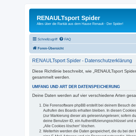
RENAULTsport Spider
Alles über die Rarität aus dem Hause Renault - Der Spider!
Schnellzugriff
FAQ
Foren-Übersicht
RENAULTsport Spider - Datenschutzerklärung
Diese Richtlinie beschreibt, wie „RENAULTsport Spide
gesammelt werden.
UMFANG UND ART DER DATENSPEICHERUNG
Deine Daten werden auf vier verschiedene Arten ges
Die Forensoftware phpBB erstellt bei deinem Besuch de
Aufrufen des Boards erhalten bleiben. In diesen Cookies
(zur Markierung dieser als gelesen/ungelesen; sofern d
deine Benutzer-ID, ein Authentifizierungsschlüssel und 
„Alle Cookies löschen“ löschen.
Weiterhin werden die Daten gespeichert, die du bei der 