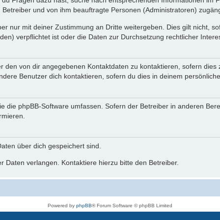
n du Fragen dazu hast, suche nach entsprechenden Informationen im Fo
n Betreiber und von ihm beauftragte Personen (Administratoren) zugäng
r nur mit deiner Zustimmung an Dritte weitergeben. Dies gilt nicht, s
n) verpflichtet ist oder die Daten zur Durchsetzung rechtlicher Interes
er den von dir angegebenen Kontaktdaten zu kontaktieren, sofern dies 
andere Benutzer dich kontaktieren, sofern du dies in deinem persönliche
, die die phpBB-Software umfassen. Sofern der Betreiber in anderen Be
ormieren.
 Daten über dich gespeichert sind.
 Daten verlangen. Kontaktiere hierzu bitte den Betreiber.
Powered by
phpBB
® Forum Software © phpBB Limited
Deutsche Übersetzung durch
phpBB.de