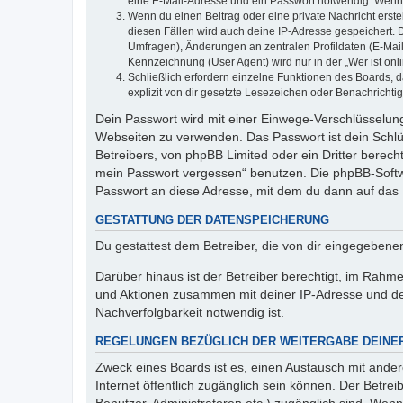
eine E-Mail-Adresse und ein Passwort notwendig. Wenn du
Wenn du einen Beitrag oder eine private Nachricht erste
diesen Fällen wird auch deine IP-Adresse gespeichert. 
Umfragen), Änderungen an zentralen Profildaten (E-Mai
Kennzeichnung (User Agent) wird nur in der „Wer ist onl
Schließlich erfordern einzelne Funktionen des Boards,
explizit von dir gesetzte Lesezeichen oder Benachrichti
Dein Passwort wird mit einer Einwege-Verschlüsselung 
Webseiten zu verwenden. Das Passwort ist dein Schlü
Betreibers, von phpBB Limited oder ein Dritter berec
mein Passwort vergessen“ benutzen. Die phpBB-Softw
Passwort an diese Adresse, mit dem du dann auf das 
GESTATTUNG DER DATENSPEICHERUNG
Du gestattest dem Betreiber, die von dir eingegeben
Darüber hinaus ist der Betreiber berechtigt, im Rahm
und Aktionen zusammen mit deiner IP-Adresse und de
Nachverfolgbarkeit notwendig ist.
REGELUNGEN BEZÜGLICH DER WEITERGABE DEINE
Zweck eines Boards ist es, einen Austausch mit andere
Internet öffentlich zugänglich sein können. Der Betrei