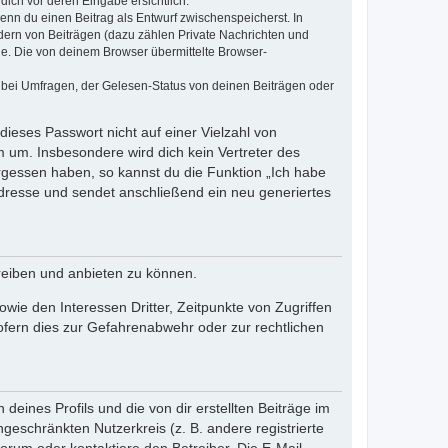
dich vor deren Eingabe ersichtlich.
wenn du einen Beitrag als Entwurf zwischenspeicherst. In
dern von Beiträgen (dazu zählen Private Nachrichten und
e. Die von deinem Browser übermittelte Browser-
 bei Umfragen, der Gelesen-Status von deinen Beiträgen oder
dieses Passwort nicht auf einer Vielzahl von
 um. Insbesondere wird dich kein Vertreter des
ergessen haben, so kannst du die Funktion „Ich habe
resse und sendet anschließend ein neu generiertes
reiben und anbieten zu können.
ie den Interessen Dritter, Zeitpunkte von Zugriffen
fern dies zur Gefahrenabwehr oder zur rechtlichen
eines Profils und die von dir erstellten Beiträge im
ngeschränkten Nutzerkreis (z. B. andere registrierte