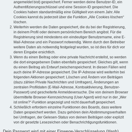
angemeldet bist) gespeichert. Ferner werden deine Benutzer-ID, ein
Authentifizierungsschlüssel und eine Session-ID gespeichert. Die
Cookies haben standardmäßig eine Gültigkeit von einem Jahr. Alle
Cookies kannst du jederzeit über die Funktion „Alle Cookies löschen“
löschen.
Weiterhin werden die Daten gespeichert, die du bei der Registrierung,
in deinem Profil oder deinem persönlichem Bereich angibst. Für die
Registrierung sind mindestens ein eindeutiger Benutzername, eine E-
Mail-Adresse und ein Passwort notwendig. Wenn durch den Betreiber
weitere Daten als notwendig festgelegt wurden, so ist dies für dich vor
deren Eingabe ersichtlich.
Wenn du einen Beitrag oder eine private Nachricht erstellst, so werden
die dort eingegebenen Daten ebenfalls gespeichert. Gleiches gilt, wenn
du einen Beitrag als Entwurf zwischenspeicherst. In diesen Fällen wird
auch deine IP-Adresse gespeichert. Die IP-Adresse wird weiterhin bei
folgenden Aktionen gespeichert: Löschen und Ändern von Beiträgen
(dazu zählen Private Nachrichten und Umfragen), Änderungen an
zentralen Profildaten (E-Mail-Adresse, Kontoaktivierung, Benutzer-
Passwort) und gescheiterte Anmeldeversuche. Die von deinem Browser
übermittelte Browser-Kennzeichnung (User Agent) wird nur in der „Wer
ist online?“-Funktion angezeigt und nicht dauerhaft gespeichert.
Schließlich erfordern einzelne Funktionen des Boards, dass weitere
Daten gespeichert werden. Dazu gehören dein Abstimmungsverhalten
bei Umfragen, der Gelesen-Status von deinen Beiträgen oder explizit
von dir gesetzte Lesezeichen oder Benachrichtigungsfunktionen.
Dein Passwort wird mit einer Einwege-Verschlüsselung (Hash)