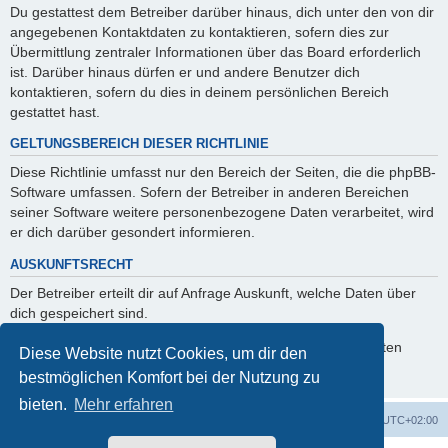
Du gestattest dem Betreiber darüber hinaus, dich unter den von dir
angegebenen Kontaktdaten zu kontaktieren, sofern dies zur
Übermittlung zentraler Informationen über das Board erforderlich
ist. Darüber hinaus dürfen er und andere Benutzer dich
kontaktieren, sofern du dies in deinem persönlichen Bereich
gestattet hast.
GELTUNGSBEREICH DIESER RICHTLINIE
Diese Richtlinie umfasst nur den Bereich der Seiten, die die phpBB-
Software umfassen. Sofern der Betreiber in anderen Bereichen
seiner Software weitere personenbezogene Daten verarbeitet, wird
er dich darüber gesondert informieren.
AUSKUNFTSRECHT
Der Betreiber erteilt dir auf Anfrage Auskunft, welche Daten über
dich gespeichert sind.
Du kannst jederzeit die Löschung bzw. Sperrung deiner Daten
Diese Website nutzt Cookies, um dir den
verlangen. Kontaktiere hierzu bitte den Betreiber.
bestmöglichen Komfort bei der Nutzung zu
bieten.
Mehr erfahren
Foren-Übersicht
Alle Zeiten sind
UTC+02:00