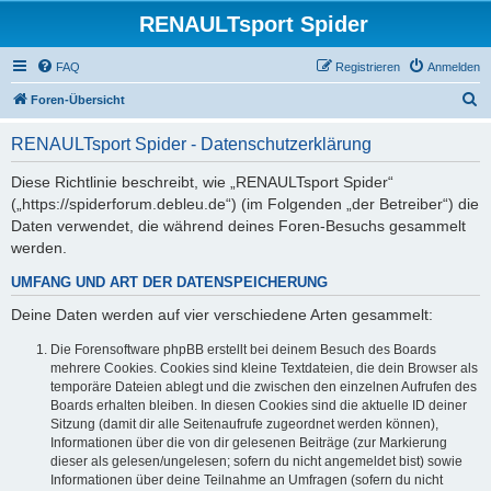
RENAULTsport Spider
FAQ
Registrieren
Anmelden
S
Foren-Übersicht
u
RENAULTsport Spider - Datenschutzerklärung
c
h
Diese Richtlinie beschreibt, wie „RENAULTsport Spider“
(„https://spiderforum.debleu.de“) (im Folgenden „der Betreiber“) die
e
Daten verwendet, die während deines Foren-Besuchs gesammelt
werden.
UMFANG UND ART DER DATENSPEICHERUNG
Deine Daten werden auf vier verschiedene Arten gesammelt:
Die Forensoftware phpBB erstellt bei deinem Besuch des Boards
mehrere Cookies. Cookies sind kleine Textdateien, die dein Browser als
temporäre Dateien ablegt und die zwischen den einzelnen Aufrufen des
Boards erhalten bleiben. In diesen Cookies sind die aktuelle ID deiner
Sitzung (damit dir alle Seitenaufrufe zugeordnet werden können),
Informationen über die von dir gelesenen Beiträge (zur Markierung
dieser als gelesen/ungelesen; sofern du nicht angemeldet bist) sowie
Informationen über deine Teilnahme an Umfragen (sofern du nicht