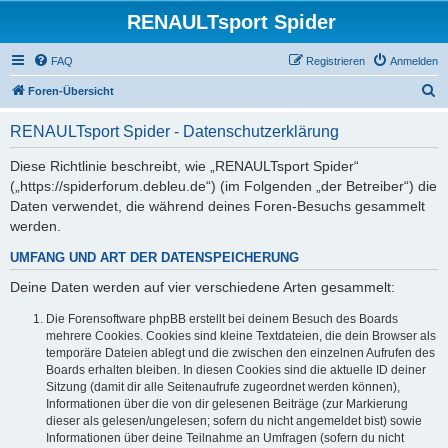
RENAULTsport Spider
FAQ
Registrieren
Anmelden
S
Foren-Übersicht
u
RENAULTsport Spider - Datenschutzerklärung
c
h
Diese Richtlinie beschreibt, wie „RENAULTsport Spider“
(„https://spiderforum.debleu.de“) (im Folgenden „der Betreiber“) die
e
Daten verwendet, die während deines Foren-Besuchs gesammelt
werden.
UMFANG UND ART DER DATENSPEICHERUNG
Deine Daten werden auf vier verschiedene Arten gesammelt:
Die Forensoftware phpBB erstellt bei deinem Besuch des Boards
mehrere Cookies. Cookies sind kleine Textdateien, die dein Browser als
temporäre Dateien ablegt und die zwischen den einzelnen Aufrufen des
Boards erhalten bleiben. In diesen Cookies sind die aktuelle ID deiner
Sitzung (damit dir alle Seitenaufrufe zugeordnet werden können),
Informationen über die von dir gelesenen Beiträge (zur Markierung
dieser als gelesen/ungelesen; sofern du nicht angemeldet bist) sowie
Informationen über deine Teilnahme an Umfragen (sofern du nicht