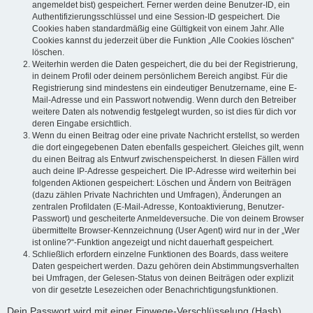
angemeldet bist) gespeichert. Ferner werden deine Benutzer-ID, ein
Authentifizierungsschlüssel und eine Session-ID gespeichert. Die
Cookies haben standardmäßig eine Gültigkeit von einem Jahr. Alle
Cookies kannst du jederzeit über die Funktion „Alle Cookies löschen“
löschen.
Weiterhin werden die Daten gespeichert, die du bei der Registrierung,
in deinem Profil oder deinem persönlichem Bereich angibst. Für die
Registrierung sind mindestens ein eindeutiger Benutzername, eine E-
Mail-Adresse und ein Passwort notwendig. Wenn durch den Betreiber
weitere Daten als notwendig festgelegt wurden, so ist dies für dich vor
deren Eingabe ersichtlich.
Wenn du einen Beitrag oder eine private Nachricht erstellst, so werden
die dort eingegebenen Daten ebenfalls gespeichert. Gleiches gilt, wenn
du einen Beitrag als Entwurf zwischenspeicherst. In diesen Fällen wird
auch deine IP-Adresse gespeichert. Die IP-Adresse wird weiterhin bei
folgenden Aktionen gespeichert: Löschen und Ändern von Beiträgen
(dazu zählen Private Nachrichten und Umfragen), Änderungen an
zentralen Profildaten (E-Mail-Adresse, Kontoaktivierung, Benutzer-
Passwort) und gescheiterte Anmeldeversuche. Die von deinem Browser
übermittelte Browser-Kennzeichnung (User Agent) wird nur in der „Wer
ist online?“-Funktion angezeigt und nicht dauerhaft gespeichert.
Schließlich erfordern einzelne Funktionen des Boards, dass weitere
Daten gespeichert werden. Dazu gehören dein Abstimmungsverhalten
bei Umfragen, der Gelesen-Status von deinen Beiträgen oder explizit
von dir gesetzte Lesezeichen oder Benachrichtigungsfunktionen.
Dein Passwort wird mit einer Einwege-Verschlüsselung (Hash)