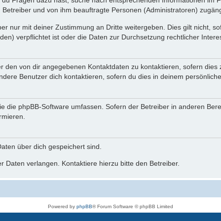
n du Fragen dazu hast, suche nach entsprechenden Informationen im Fo
n Betreiber und von ihm beauftragte Personen (Administratoren) zugäng
r nur mit deiner Zustimmung an Dritte weitergeben. Dies gilt nicht, s
n) verpflichtet ist oder die Daten zur Durchsetzung rechtlicher Interes
er den von dir angegebenen Kontaktdaten zu kontaktieren, sofern dies 
andere Benutzer dich kontaktieren, sofern du dies in deinem persönliche
, die die phpBB-Software umfassen. Sofern der Betreiber in anderen Be
ormieren.
 Daten über dich gespeichert sind.
 Daten verlangen. Kontaktiere hierzu bitte den Betreiber.
Powered by
phpBB
® Forum Software © phpBB Limited
Deutsche Übersetzung durch
phpBB.de