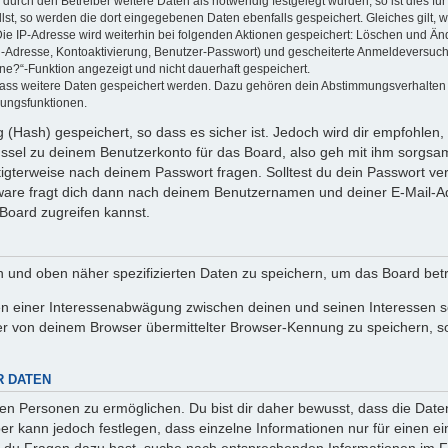
rch den Betreiber weitere Daten als notwendig festgelegt wurden, so ist dies für 
llst, so werden die dort eingegebenen Daten ebenfalls gespeichert. Gleiches gilt, 
Die IP-Adresse wird weiterhin bei folgenden Aktionen gespeichert: Löschen und Än
l-Adresse, Kontoaktivierung, Benutzer-Passwort) und gescheiterte Anmeldeversuch
ine?“-Funktion angezeigt und nicht dauerhaft gespeichert.
 dass weitere Daten gespeichert werden. Dazu gehören dein Abstimmungsverhalten
gungsfunktionen.
(Hash) gespeichert, so dass es sicher ist. Jedoch wird dir empfohlen, 
ssel zu deinem Benutzerkonto für das Board, also geh mit ihm sorgsam
htigterweise nach deinem Passwort fragen. Solltest du dein Passwort v
are fragt dich dann nach deinem Benutzernamen und deiner E-Mail-Ad
Board zugreifen kannst.
en und oben näher spezifizierten Daten zu speichern, um das Board bet
en einer Interessenabwägung zwischen deinen und seinen Interessen sow
r von deinem Browser übermittelter Browser-Kennung zu speichern, so
R DATEN
n Personen zu ermöglichen. Du bist dir daher bewusst, dass die Daten d
ber kann jedoch festlegen, dass einzelne Informationen nur für einen ei