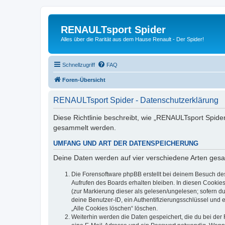
RENAULTsport Spider
Alles über die Rarität aus dem Hause Renault - Der Spider!
Schnellzugriff
FAQ
Foren-Übersicht
RENAULTsport Spider - Datenschutzerklärung
Diese Richtlinie beschreibt, wie „RENAULTsport Spide
gesammelt werden.
UMFANG UND ART DER DATENSPEICHERUNG
Deine Daten werden auf vier verschiedene Arten ges
Die Forensoftware phpBB erstellt bei deinem Besuch de
Aufrufen des Boards erhalten bleiben. In diesen Cookies
(zur Markierung dieser als gelesen/ungelesen; sofern d
deine Benutzer-ID, ein Authentifizierungsschlüssel und 
„Alle Cookies löschen“ löschen.
Weiterhin werden die Daten gespeichert, die du bei der 