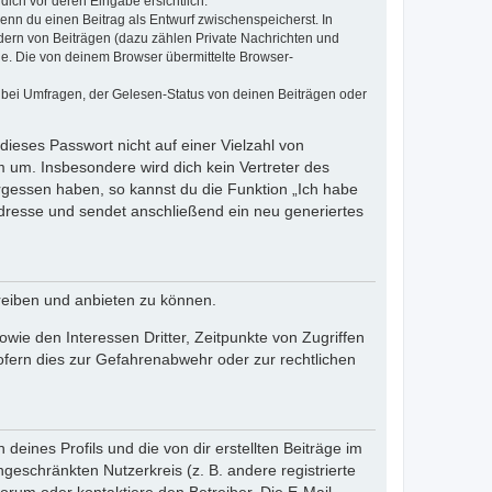
dich vor deren Eingabe ersichtlich.
wenn du einen Beitrag als Entwurf zwischenspeicherst. In
dern von Beiträgen (dazu zählen Private Nachrichten und
e. Die von deinem Browser übermittelte Browser-
 bei Umfragen, der Gelesen-Status von deinen Beiträgen oder
dieses Passwort nicht auf einer Vielzahl von
 um. Insbesondere wird dich kein Vertreter des
ergessen haben, so kannst du die Funktion „Ich habe
resse und sendet anschließend ein neu generiertes
reiben und anbieten zu können.
ie den Interessen Dritter, Zeitpunkte von Zugriffen
fern dies zur Gefahrenabwehr oder zur rechtlichen
eines Profils und die von dir erstellten Beiträge im
ngeschränkten Nutzerkreis (z. B. andere registrierte