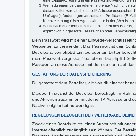
eine E-Mail-Adresse und ein Passwort notwendig. Wenn du
Wenn du einen Beitrag oder eine private Nachricht erste
diesen Fällen wird auch deine IP-Adresse gespeichert. 
Umfragen), Änderungen an zentralen Profildaten (E-Mai
Kennzeichnung (User Agent) wird nur in der „Wer ist onl
Schließlich erfordern einzelne Funktionen des Boards,
explizit von dir gesetzte Lesezeichen oder Benachrichti
Dein Passwort wird mit einer Einwege-Verschlüsselung 
Webseiten zu verwenden. Das Passwort ist dein Schlü
Betreibers, von phpBB Limited oder ein Dritter berec
mein Passwort vergessen“ benutzen. Die phpBB-Softw
Passwort an diese Adresse, mit dem du dann auf das 
GESTATTUNG DER DATENSPEICHERUNG
Du gestattest dem Betreiber, die von dir eingegeben
Darüber hinaus ist der Betreiber berechtigt, im Rahm
und Aktionen zusammen mit deiner IP-Adresse und de
Nachverfolgbarkeit notwendig ist.
REGELUNGEN BEZÜGLICH DER WEITERGABE DEINE
Zweck eines Boards ist es, einen Austausch mit andere
Internet öffentlich zugänglich sein können. Der Betrei