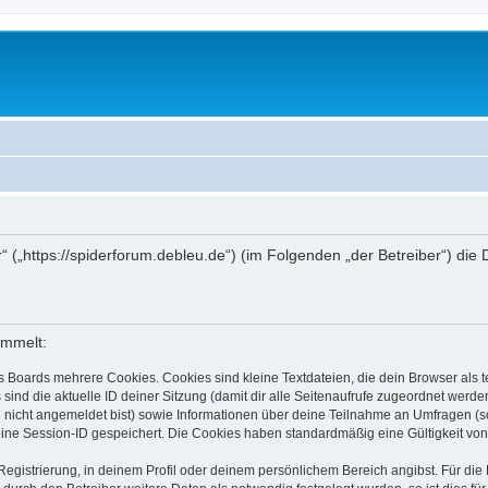
r“ („https://spiderforum.debleu.de“) (im Folgenden „der Betreiber“) d
ammelt:
s Boards mehrere Cookies. Cookies sind kleine Textdateien, die dein Browser als
 sind die aktuelle ID deiner Sitzung (damit dir alle Seitenaufrufe zugeordnet werd
u nicht angemeldet bist) sowie Informationen über deine Teilnahme an Umfragen (s
eine Session-ID gespeichert. Die Cookies haben standardmäßig eine Gültigkeit von 
Registrierung, in deinem Profil oder deinem persönlichem Bereich angibst. Für di