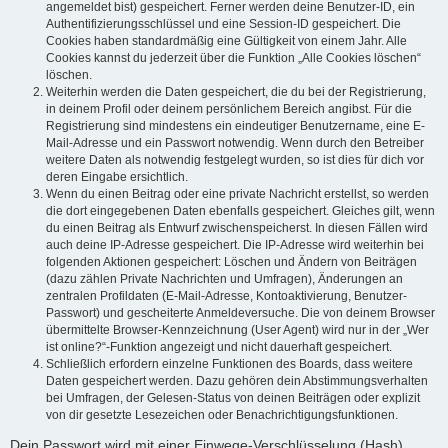
angemeldet bist) gespeichert. Ferner werden deine Benutzer-ID, ein
Authentifizierungsschlüssel und eine Session-ID gespeichert. Die
Cookies haben standardmäßig eine Gültigkeit von einem Jahr. Alle
Cookies kannst du jederzeit über die Funktion „Alle Cookies löschen“
löschen.
Weiterhin werden die Daten gespeichert, die du bei der Registrierung,
in deinem Profil oder deinem persönlichem Bereich angibst. Für die
Registrierung sind mindestens ein eindeutiger Benutzername, eine E-
Mail-Adresse und ein Passwort notwendig. Wenn durch den Betreiber
weitere Daten als notwendig festgelegt wurden, so ist dies für dich vor
deren Eingabe ersichtlich.
Wenn du einen Beitrag oder eine private Nachricht erstellst, so werden
die dort eingegebenen Daten ebenfalls gespeichert. Gleiches gilt, wenn
du einen Beitrag als Entwurf zwischenspeicherst. In diesen Fällen wird
auch deine IP-Adresse gespeichert. Die IP-Adresse wird weiterhin bei
folgenden Aktionen gespeichert: Löschen und Ändern von Beiträgen
(dazu zählen Private Nachrichten und Umfragen), Änderungen an
zentralen Profildaten (E-Mail-Adresse, Kontoaktivierung, Benutzer-
Passwort) und gescheiterte Anmeldeversuche. Die von deinem Browser
übermittelte Browser-Kennzeichnung (User Agent) wird nur in der „Wer
ist online?“-Funktion angezeigt und nicht dauerhaft gespeichert.
Schließlich erfordern einzelne Funktionen des Boards, dass weitere
Daten gespeichert werden. Dazu gehören dein Abstimmungsverhalten
bei Umfragen, der Gelesen-Status von deinen Beiträgen oder explizit
von dir gesetzte Lesezeichen oder Benachrichtigungsfunktionen.
Dein Passwort wird mit einer Einwege-Verschlüsselung (Hash)