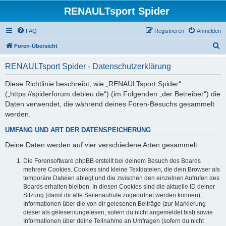
RENAULTsport Spider
FAQ
Registrieren
Anmelden
S
Foren-Übersicht
u
RENAULTsport Spider - Datenschutzerklärung
c
h
Diese Richtlinie beschreibt, wie „RENAULTsport Spider“
(„https://spiderforum.debleu.de“) (im Folgenden „der Betreiber“) die
e
Daten verwendet, die während deines Foren-Besuchs gesammelt
werden.
UMFANG UND ART DER DATENSPEICHERUNG
Deine Daten werden auf vier verschiedene Arten gesammelt:
Die Forensoftware phpBB erstellt bei deinem Besuch des Boards
mehrere Cookies. Cookies sind kleine Textdateien, die dein Browser als
temporäre Dateien ablegt und die zwischen den einzelnen Aufrufen des
Boards erhalten bleiben. In diesen Cookies sind die aktuelle ID deiner
Sitzung (damit dir alle Seitenaufrufe zugeordnet werden können),
Informationen über die von dir gelesenen Beiträge (zur Markierung
dieser als gelesen/ungelesen; sofern du nicht angemeldet bist) sowie
Informationen über deine Teilnahme an Umfragen (sofern du nicht