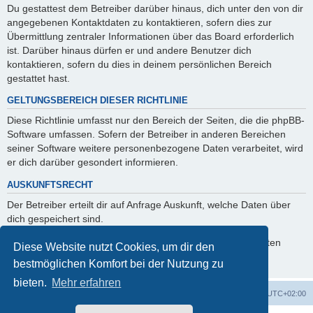
Du gestattest dem Betreiber darüber hinaus, dich unter den von dir
angegebenen Kontaktdaten zu kontaktieren, sofern dies zur
Übermittlung zentraler Informationen über das Board erforderlich
ist. Darüber hinaus dürfen er und andere Benutzer dich
kontaktieren, sofern du dies in deinem persönlichen Bereich
gestattet hast.
GELTUNGSBEREICH DIESER RICHTLINIE
Diese Richtlinie umfasst nur den Bereich der Seiten, die die phpBB-
Software umfassen. Sofern der Betreiber in anderen Bereichen
seiner Software weitere personenbezogene Daten verarbeitet, wird
er dich darüber gesondert informieren.
AUSKUNFTSRECHT
Der Betreiber erteilt dir auf Anfrage Auskunft, welche Daten über
dich gespeichert sind.
Du kannst jederzeit die Löschung bzw. Sperrung deiner Daten
Diese Website nutzt Cookies, um dir den
verlangen. Kontaktiere hierzu bitte den Betreiber.
bestmöglichen Komfort bei der Nutzung zu
bieten.
Mehr erfahren
Foren-Übersicht
Alle Zeiten sind
UTC+02:00