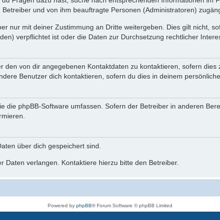
n du Fragen dazu hast, suche nach entsprechenden Informationen im Fo
n Betreiber und von ihm beauftragte Personen (Administratoren) zugäng
r nur mit deiner Zustimmung an Dritte weitergeben. Dies gilt nicht, s
n) verpflichtet ist oder die Daten zur Durchsetzung rechtlicher Interes
er den von dir angegebenen Kontaktdaten zu kontaktieren, sofern dies 
andere Benutzer dich kontaktieren, sofern du dies in deinem persönliche
, die die phpBB-Software umfassen. Sofern der Betreiber in anderen Be
ormieren.
 Daten über dich gespeichert sind.
 Daten verlangen. Kontaktiere hierzu bitte den Betreiber.
Powered by
phpBB
® Forum Software © phpBB Limited
Deutsche Übersetzung durch
phpBB.de