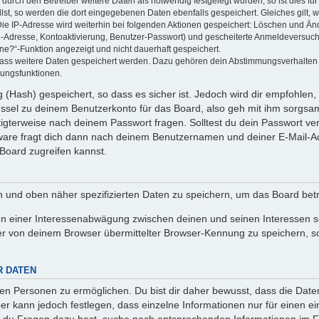
rch den Betreiber weitere Daten als notwendig festgelegt wurden, so ist dies für 
llst, so werden die dort eingegebenen Daten ebenfalls gespeichert. Gleiches gilt, 
Die IP-Adresse wird weiterhin bei folgenden Aktionen gespeichert: Löschen und Än
l-Adresse, Kontoaktivierung, Benutzer-Passwort) und gescheiterte Anmeldeversuch
ine?“-Funktion angezeigt und nicht dauerhaft gespeichert.
 dass weitere Daten gespeichert werden. Dazu gehören dein Abstimmungsverhalten
gungsfunktionen.
(Hash) gespeichert, so dass es sicher ist. Jedoch wird dir empfohlen, 
ssel zu deinem Benutzerkonto für das Board, also geh mit ihm sorgsam
htigterweise nach deinem Passwort fragen. Solltest du dein Passwort v
are fragt dich dann nach deinem Benutzernamen und deiner E-Mail-Ad
Board zugreifen kannst.
en und oben näher spezifizierten Daten zu speichern, um das Board bet
en einer Interessenabwägung zwischen deinen und seinen Interessen sow
r von deinem Browser übermittelter Browser-Kennung zu speichern, so
R DATEN
n Personen zu ermöglichen. Du bist dir daher bewusst, dass die Daten d
ber kann jedoch festlegen, dass einzelne Informationen nur für einen ei