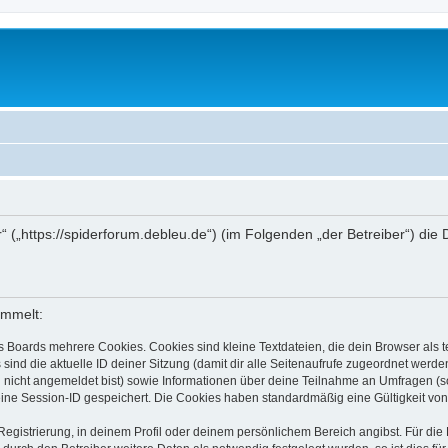
r“ („https://spiderforum.debleu.de“) (im Folgenden „der Betreiber“) d
ammelt:
s Boards mehrere Cookies. Cookies sind kleine Textdateien, die dein Browser als
 sind die aktuelle ID deiner Sitzung (damit dir alle Seitenaufrufe zugeordnet werd
u nicht angemeldet bist) sowie Informationen über deine Teilnahme an Umfragen (s
eine Session-ID gespeichert. Die Cookies haben standardmäßig eine Gültigkeit von 
Registrierung, in deinem Profil oder deinem persönlichem Bereich angibst. Für di