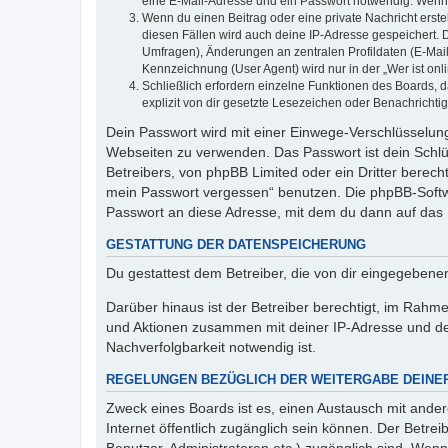
eine E-Mail-Adresse und ein Passwort notwendig. Wenn du
Wenn du einen Beitrag oder eine private Nachricht erste
diesen Fällen wird auch deine IP-Adresse gespeichert. 
Umfragen), Änderungen an zentralen Profildaten (E-Mai
Kennzeichnung (User Agent) wird nur in der „Wer ist onl
Schließlich erfordern einzelne Funktionen des Boards,
explizit von dir gesetzte Lesezeichen oder Benachrichti
Dein Passwort wird mit einer Einwege-Verschlüsselung 
Webseiten zu verwenden. Das Passwort ist dein Schlü
Betreibers, von phpBB Limited oder ein Dritter berec
mein Passwort vergessen“ benutzen. Die phpBB-Softw
Passwort an diese Adresse, mit dem du dann auf das 
GESTATTUNG DER DATENSPEICHERUNG
Du gestattest dem Betreiber, die von dir eingegeben
Darüber hinaus ist der Betreiber berechtigt, im Rahm
und Aktionen zusammen mit deiner IP-Adresse und de
Nachverfolgbarkeit notwendig ist.
REGELUNGEN BEZÜGLICH DER WEITERGABE DEINE
Zweck eines Boards ist es, einen Austausch mit andere
Internet öffentlich zugänglich sein können. Der Betrei