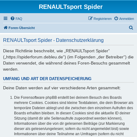
RENAULTsport Spider
FAQ
Registrieren
Anmelden
S
Foren-Übersicht
u
RENAULTsport Spider - Datenschutzerklärung
c
h
Diese Richtlinie beschreibt, wie „RENAULTsport Spider“
(„https://spiderforum.debleu.de“) (im Folgenden „der Betreiber“) die
e
Daten verwendet, die während deines Foren-Besuchs gesammelt
werden.
UMFANG UND ART DER DATENSPEICHERUNG
Deine Daten werden auf vier verschiedene Arten gesammelt:
Die Forensoftware phpBB erstellt bei deinem Besuch des Boards
mehrere Cookies. Cookies sind kleine Textdateien, die dein Browser als
temporäre Dateien ablegt und die zwischen den einzelnen Aufrufen des
Boards erhalten bleiben. In diesen Cookies sind die aktuelle ID deiner
Sitzung (damit dir alle Seitenaufrufe zugeordnet werden können),
Informationen über die von dir gelesenen Beiträge (zur Markierung
dieser als gelesen/ungelesen; sofern du nicht angemeldet bist) sowie
Informationen über deine Teilnahme an Umfragen (sofern du nicht