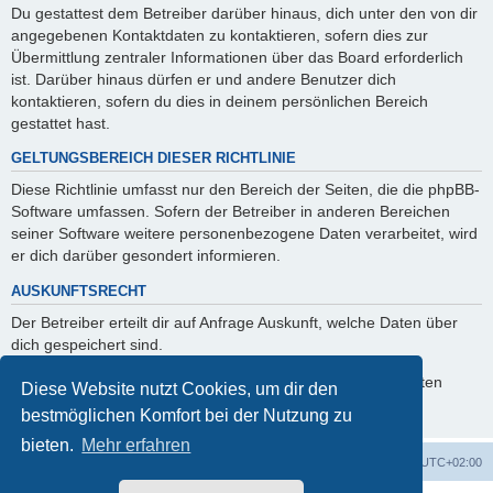
Du gestattest dem Betreiber darüber hinaus, dich unter den von dir
angegebenen Kontaktdaten zu kontaktieren, sofern dies zur
Übermittlung zentraler Informationen über das Board erforderlich
ist. Darüber hinaus dürfen er und andere Benutzer dich
kontaktieren, sofern du dies in deinem persönlichen Bereich
gestattet hast.
GELTUNGSBEREICH DIESER RICHTLINIE
Diese Richtlinie umfasst nur den Bereich der Seiten, die die phpBB-
Software umfassen. Sofern der Betreiber in anderen Bereichen
seiner Software weitere personenbezogene Daten verarbeitet, wird
er dich darüber gesondert informieren.
AUSKUNFTSRECHT
Der Betreiber erteilt dir auf Anfrage Auskunft, welche Daten über
dich gespeichert sind.
Du kannst jederzeit die Löschung bzw. Sperrung deiner Daten
Diese Website nutzt Cookies, um dir den
verlangen. Kontaktiere hierzu bitte den Betreiber.
bestmöglichen Komfort bei der Nutzung zu
bieten.
Mehr erfahren
Foren-Übersicht
Alle Zeiten sind
UTC+02:00