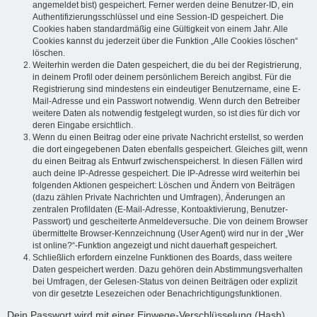
angemeldet bist) gespeichert. Ferner werden deine Benutzer-ID, ein
Authentifizierungsschlüssel und eine Session-ID gespeichert. Die
Cookies haben standardmäßig eine Gültigkeit von einem Jahr. Alle
Cookies kannst du jederzeit über die Funktion „Alle Cookies löschen“
löschen.
Weiterhin werden die Daten gespeichert, die du bei der Registrierung,
in deinem Profil oder deinem persönlichem Bereich angibst. Für die
Registrierung sind mindestens ein eindeutiger Benutzername, eine E-
Mail-Adresse und ein Passwort notwendig. Wenn durch den Betreiber
weitere Daten als notwendig festgelegt wurden, so ist dies für dich vor
deren Eingabe ersichtlich.
Wenn du einen Beitrag oder eine private Nachricht erstellst, so werden
die dort eingegebenen Daten ebenfalls gespeichert. Gleiches gilt, wenn
du einen Beitrag als Entwurf zwischenspeicherst. In diesen Fällen wird
auch deine IP-Adresse gespeichert. Die IP-Adresse wird weiterhin bei
folgenden Aktionen gespeichert: Löschen und Ändern von Beiträgen
(dazu zählen Private Nachrichten und Umfragen), Änderungen an
zentralen Profildaten (E-Mail-Adresse, Kontoaktivierung, Benutzer-
Passwort) und gescheiterte Anmeldeversuche. Die von deinem Browser
übermittelte Browser-Kennzeichnung (User Agent) wird nur in der „Wer
ist online?“-Funktion angezeigt und nicht dauerhaft gespeichert.
Schließlich erfordern einzelne Funktionen des Boards, dass weitere
Daten gespeichert werden. Dazu gehören dein Abstimmungsverhalten
bei Umfragen, der Gelesen-Status von deinen Beiträgen oder explizit
von dir gesetzte Lesezeichen oder Benachrichtigungsfunktionen.
Dein Passwort wird mit einer Einwege-Verschlüsselung (Hash)