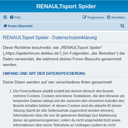
RENAULTsport Spider
FAQ
Registrieren
Anmelden
S
Foren-Übersicht
u
RENAULTsport Spider - Datenschutzerklärung
c
h
Diese Richtlinie beschreibt, wie „RENAULTsport Spider“
(„https://spiderforum.debleu.de“) (im Folgenden „der Betreiber“) die
e
Daten verwendet, die während deines Foren-Besuchs gesammelt
werden.
UMFANG UND ART DER DATENSPEICHERUNG
Deine Daten werden auf vier verschiedene Arten gesammelt:
Die Forensoftware phpBB erstellt bei deinem Besuch des Boards
mehrere Cookies. Cookies sind kleine Textdateien, die dein Browser als
temporäre Dateien ablegt und die zwischen den einzelnen Aufrufen des
Boards erhalten bleiben. In diesen Cookies sind die aktuelle ID deiner
Sitzung (damit dir alle Seitenaufrufe zugeordnet werden können),
Informationen über die von dir gelesenen Beiträge (zur Markierung
dieser als gelesen/ungelesen; sofern du nicht angemeldet bist) sowie
Informationen über deine Teilnahme an Umfragen (sofern du nicht