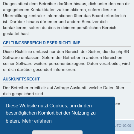
Du gestattest dem Betreiber darüber hinaus, dich unter den von dir
angegebenen Kontaktdaten zu kontaktieren, sofern dies zur
Übermittlung zentraler Informationen über das Board erforderlich
ist. Darüber hinaus dürfen er und andere Benutzer dich
kontaktieren, sofern du dies in deinem persönlichen Bereich
gestattet hast.
GELTUNGSBEREICH DIESER RICHTLINIE
Diese Richtlinie umfasst nur den Bereich der Seiten, die die phpBB-
Software umfassen. Sofern der Betreiber in anderen Bereichen
seiner Software weitere personenbezogene Daten verarbeitet, wird
er dich darüber gesondert informieren.
AUSKUNFTSRECHT
Der Betreiber erteilt dir auf Anfrage Auskunft, welche Daten über
dich gespeichert sind.
Du kannst jederzeit die Löschung bzw. Sperrung deiner Daten
Diese Website nutzt Cookies, um dir den
verlangen. Kontaktiere hierzu bitte den Betreiber.
bestmöglichen Komfort bei der Nutzung zu
bieten.
Mehr erfahren
Foren-Übersicht
Alle Zeiten sind
UTC+02:00