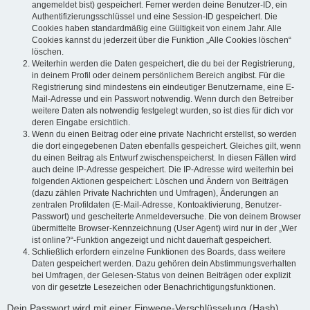
angemeldet bist) gespeichert. Ferner werden deine Benutzer-ID, ein
Authentifizierungsschlüssel und eine Session-ID gespeichert. Die
Cookies haben standardmäßig eine Gültigkeit von einem Jahr. Alle
Cookies kannst du jederzeit über die Funktion „Alle Cookies löschen“
löschen.
Weiterhin werden die Daten gespeichert, die du bei der Registrierung,
in deinem Profil oder deinem persönlichem Bereich angibst. Für die
Registrierung sind mindestens ein eindeutiger Benutzername, eine E-
Mail-Adresse und ein Passwort notwendig. Wenn durch den Betreiber
weitere Daten als notwendig festgelegt wurden, so ist dies für dich vor
deren Eingabe ersichtlich.
Wenn du einen Beitrag oder eine private Nachricht erstellst, so werden
die dort eingegebenen Daten ebenfalls gespeichert. Gleiches gilt, wenn
du einen Beitrag als Entwurf zwischenspeicherst. In diesen Fällen wird
auch deine IP-Adresse gespeichert. Die IP-Adresse wird weiterhin bei
folgenden Aktionen gespeichert: Löschen und Ändern von Beiträgen
(dazu zählen Private Nachrichten und Umfragen), Änderungen an
zentralen Profildaten (E-Mail-Adresse, Kontoaktivierung, Benutzer-
Passwort) und gescheiterte Anmeldeversuche. Die von deinem Browser
übermittelte Browser-Kennzeichnung (User Agent) wird nur in der „Wer
ist online?“-Funktion angezeigt und nicht dauerhaft gespeichert.
Schließlich erfordern einzelne Funktionen des Boards, dass weitere
Daten gespeichert werden. Dazu gehören dein Abstimmungsverhalten
bei Umfragen, der Gelesen-Status von deinen Beiträgen oder explizit
von dir gesetzte Lesezeichen oder Benachrichtigungsfunktionen.
Dein Passwort wird mit einer Einwege-Verschlüsselung (Hash)