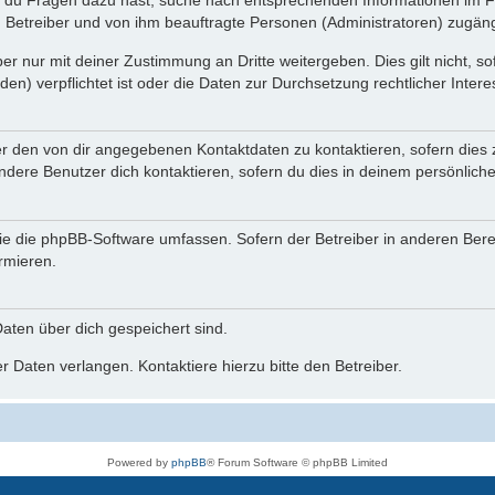
n du Fragen dazu hast, suche nach entsprechenden Informationen im Fo
n Betreiber und von ihm beauftragte Personen (Administratoren) zugäng
r nur mit deiner Zustimmung an Dritte weitergeben. Dies gilt nicht, s
n) verpflichtet ist oder die Daten zur Durchsetzung rechtlicher Interes
er den von dir angegebenen Kontaktdaten zu kontaktieren, sofern dies 
andere Benutzer dich kontaktieren, sofern du dies in deinem persönliche
, die die phpBB-Software umfassen. Sofern der Betreiber in anderen Be
ormieren.
 Daten über dich gespeichert sind.
 Daten verlangen. Kontaktiere hierzu bitte den Betreiber.
Powered by
phpBB
® Forum Software © phpBB Limited
Deutsche Übersetzung durch
phpBB.de