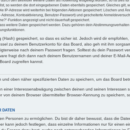
rch den Betreiber weitere Daten als notwendig festgelegt wurden, so ist dies für 
llst, so werden die dort eingegebenen Daten ebenfalls gespeichert. Gleiches gilt, 
Die IP-Adresse wird weiterhin bei folgenden Aktionen gespeichert: Löschen und Än
l-Adresse, Kontoaktivierung, Benutzer-Passwort) und gescheiterte Anmeldeversuch
ine?“-Funktion angezeigt und nicht dauerhaft gespeichert.
 dass weitere Daten gespeichert werden. Dazu gehören dein Abstimmungsverhalten
gungsfunktionen.
(Hash) gespeichert, so dass es sicher ist. Jedoch wird dir empfohlen, 
ssel zu deinem Benutzerkonto für das Board, also geh mit ihm sorgsam
htigterweise nach deinem Passwort fragen. Solltest du dein Passwort v
are fragt dich dann nach deinem Benutzernamen und deiner E-Mail-Ad
Board zugreifen kannst.
en und oben näher spezifizierten Daten zu speichern, um das Board bet
en einer Interessenabwägung zwischen deinen und seinen Interessen sow
r von deinem Browser übermittelter Browser-Kennung zu speichern, so
R DATEN
n Personen zu ermöglichen. Du bist dir daher bewusst, dass die Daten d
ber kann jedoch festlegen, dass einzelne Informationen nur für einen ei