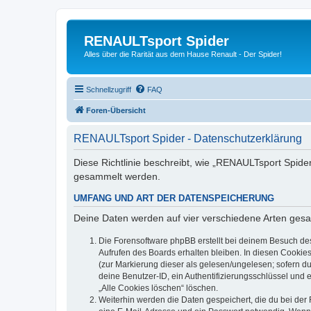
RENAULTsport Spider
Alles über die Rarität aus dem Hause Renault - Der Spider!
Schnellzugriff
FAQ
Foren-Übersicht
RENAULTsport Spider - Datenschutzerklärung
Diese Richtlinie beschreibt, wie „RENAULTsport Spide
gesammelt werden.
UMFANG UND ART DER DATENSPEICHERUNG
Deine Daten werden auf vier verschiedene Arten ges
Die Forensoftware phpBB erstellt bei deinem Besuch de
Aufrufen des Boards erhalten bleiben. In diesen Cookies
(zur Markierung dieser als gelesen/ungelesen; sofern d
deine Benutzer-ID, ein Authentifizierungsschlüssel und 
„Alle Cookies löschen“ löschen.
Weiterhin werden die Daten gespeichert, die du bei der 