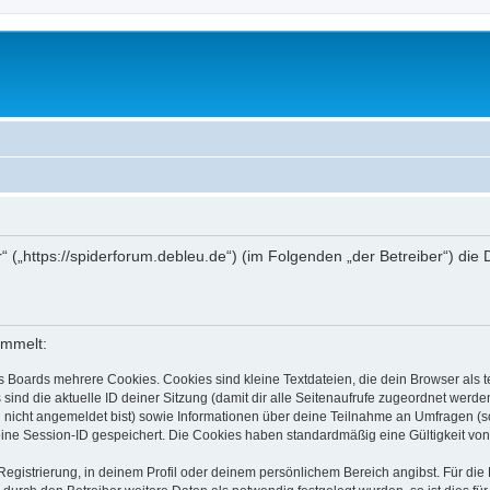
r“ („https://spiderforum.debleu.de“) (im Folgenden „der Betreiber“) d
ammelt:
s Boards mehrere Cookies. Cookies sind kleine Textdateien, die dein Browser als
 sind die aktuelle ID deiner Sitzung (damit dir alle Seitenaufrufe zugeordnet werd
u nicht angemeldet bist) sowie Informationen über deine Teilnahme an Umfragen (s
eine Session-ID gespeichert. Die Cookies haben standardmäßig eine Gültigkeit von 
Registrierung, in deinem Profil oder deinem persönlichem Bereich angibst. Für di