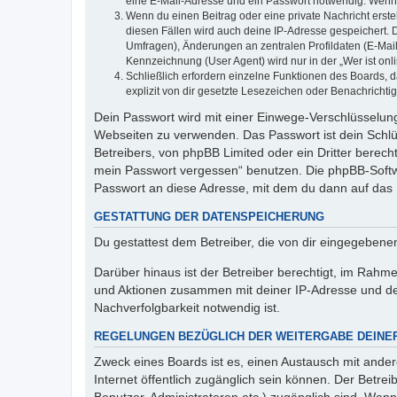
eine E-Mail-Adresse und ein Passwort notwendig. Wenn du
Wenn du einen Beitrag oder eine private Nachricht erste
diesen Fällen wird auch deine IP-Adresse gespeichert. 
Umfragen), Änderungen an zentralen Profildaten (E-Mai
Kennzeichnung (User Agent) wird nur in der „Wer ist onl
Schließlich erfordern einzelne Funktionen des Boards,
explizit von dir gesetzte Lesezeichen oder Benachrichti
Dein Passwort wird mit einer Einwege-Verschlüsselung 
Webseiten zu verwenden. Das Passwort ist dein Schlü
Betreibers, von phpBB Limited oder ein Dritter berec
mein Passwort vergessen“ benutzen. Die phpBB-Softw
Passwort an diese Adresse, mit dem du dann auf das 
GESTATTUNG DER DATENSPEICHERUNG
Du gestattest dem Betreiber, die von dir eingegeben
Darüber hinaus ist der Betreiber berechtigt, im Rahm
und Aktionen zusammen mit deiner IP-Adresse und de
Nachverfolgbarkeit notwendig ist.
REGELUNGEN BEZÜGLICH DER WEITERGABE DEINE
Zweck eines Boards ist es, einen Austausch mit andere
Internet öffentlich zugänglich sein können. Der Betrei