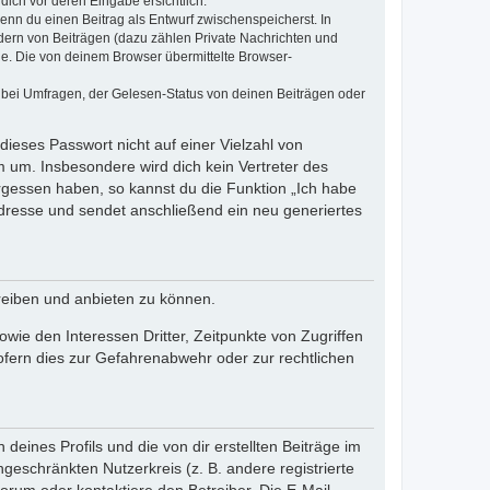
dich vor deren Eingabe ersichtlich.
wenn du einen Beitrag als Entwurf zwischenspeicherst. In
dern von Beiträgen (dazu zählen Private Nachrichten und
e. Die von deinem Browser übermittelte Browser-
 bei Umfragen, der Gelesen-Status von deinen Beiträgen oder
dieses Passwort nicht auf einer Vielzahl von
 um. Insbesondere wird dich kein Vertreter des
ergessen haben, so kannst du die Funktion „Ich habe
resse und sendet anschließend ein neu generiertes
reiben und anbieten zu können.
ie den Interessen Dritter, Zeitpunkte von Zugriffen
fern dies zur Gefahrenabwehr oder zur rechtlichen
eines Profils und die von dir erstellten Beiträge im
ngeschränkten Nutzerkreis (z. B. andere registrierte