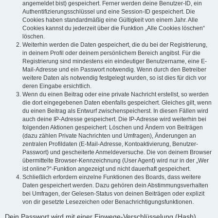
angemeldet bist) gespeichert. Ferner werden deine Benutzer-ID, ein
Authentifizierungsschlüssel und eine Session-ID gespeichert. Die
Cookies haben standardmäßig eine Gültigkeit von einem Jahr. Alle
Cookies kannst du jederzeit über die Funktion „Alle Cookies löschen“
löschen.
Weiterhin werden die Daten gespeichert, die du bei der Registrierung,
in deinem Profil oder deinem persönlichem Bereich angibst. Für die
Registrierung sind mindestens ein eindeutiger Benutzername, eine E-
Mail-Adresse und ein Passwort notwendig. Wenn durch den Betreiber
weitere Daten als notwendig festgelegt wurden, so ist dies für dich vor
deren Eingabe ersichtlich.
Wenn du einen Beitrag oder eine private Nachricht erstellst, so werden
die dort eingegebenen Daten ebenfalls gespeichert. Gleiches gilt, wenn
du einen Beitrag als Entwurf zwischenspeicherst. In diesen Fällen wird
auch deine IP-Adresse gespeichert. Die IP-Adresse wird weiterhin bei
folgenden Aktionen gespeichert: Löschen und Ändern von Beiträgen
(dazu zählen Private Nachrichten und Umfragen), Änderungen an
zentralen Profildaten (E-Mail-Adresse, Kontoaktivierung, Benutzer-
Passwort) und gescheiterte Anmeldeversuche. Die von deinem Browser
übermittelte Browser-Kennzeichnung (User Agent) wird nur in der „Wer
ist online?“-Funktion angezeigt und nicht dauerhaft gespeichert.
Schließlich erfordern einzelne Funktionen des Boards, dass weitere
Daten gespeichert werden. Dazu gehören dein Abstimmungsverhalten
bei Umfragen, der Gelesen-Status von deinen Beiträgen oder explizit
von dir gesetzte Lesezeichen oder Benachrichtigungsfunktionen.
Dein Passwort wird mit einer Einwege-Verschlüsselung (Hash)