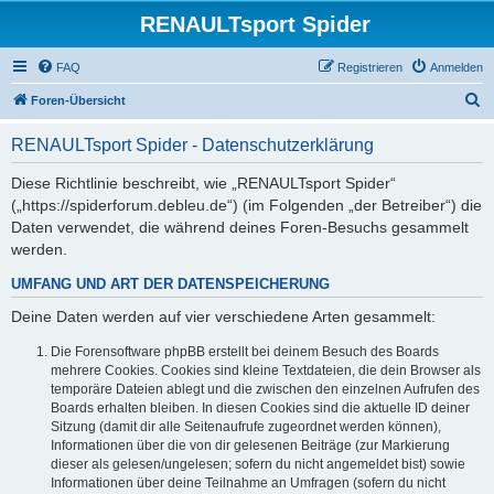
RENAULTsport Spider
FAQ
Registrieren
Anmelden
S
Foren-Übersicht
u
RENAULTsport Spider - Datenschutzerklärung
c
h
Diese Richtlinie beschreibt, wie „RENAULTsport Spider“
(„https://spiderforum.debleu.de“) (im Folgenden „der Betreiber“) die
e
Daten verwendet, die während deines Foren-Besuchs gesammelt
werden.
UMFANG UND ART DER DATENSPEICHERUNG
Deine Daten werden auf vier verschiedene Arten gesammelt:
Die Forensoftware phpBB erstellt bei deinem Besuch des Boards
mehrere Cookies. Cookies sind kleine Textdateien, die dein Browser als
temporäre Dateien ablegt und die zwischen den einzelnen Aufrufen des
Boards erhalten bleiben. In diesen Cookies sind die aktuelle ID deiner
Sitzung (damit dir alle Seitenaufrufe zugeordnet werden können),
Informationen über die von dir gelesenen Beiträge (zur Markierung
dieser als gelesen/ungelesen; sofern du nicht angemeldet bist) sowie
Informationen über deine Teilnahme an Umfragen (sofern du nicht