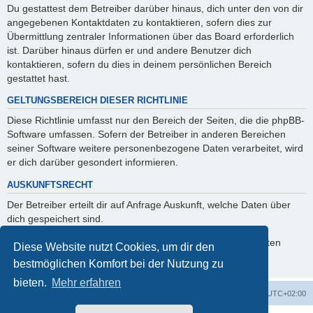
Du gestattest dem Betreiber darüber hinaus, dich unter den von dir
angegebenen Kontaktdaten zu kontaktieren, sofern dies zur
Übermittlung zentraler Informationen über das Board erforderlich
ist. Darüber hinaus dürfen er und andere Benutzer dich
kontaktieren, sofern du dies in deinem persönlichen Bereich
gestattet hast.
GELTUNGSBEREICH DIESER RICHTLINIE
Diese Richtlinie umfasst nur den Bereich der Seiten, die die phpBB-
Software umfassen. Sofern der Betreiber in anderen Bereichen
seiner Software weitere personenbezogene Daten verarbeitet, wird
er dich darüber gesondert informieren.
AUSKUNFTSRECHT
Der Betreiber erteilt dir auf Anfrage Auskunft, welche Daten über
dich gespeichert sind.
Du kannst jederzeit die Löschung bzw. Sperrung deiner Daten
Diese Website nutzt Cookies, um dir den
verlangen. Kontaktiere hierzu bitte den Betreiber.
bestmöglichen Komfort bei der Nutzung zu
bieten.
Mehr erfahren
Foren-Übersicht
Alle Zeiten sind
UTC+02:00