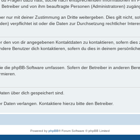
n du Fragen dazu hast, suche nach entsprechenden Informationen im Fo
n Betreiber und von ihm beauftragte Personen (Administratoren) zugäng
r nur mit deiner Zustimmung an Dritte weitergeben. Dies gilt nicht, s
n) verpflichtet ist oder die Daten zur Durchsetzung rechtlicher Interes
er den von dir angegebenen Kontaktdaten zu kontaktieren, sofern dies 
andere Benutzer dich kontaktieren, sofern du dies in deinem persönliche
, die die phpBB-Software umfassen. Sofern der Betreiber in anderen Be
ormieren.
 Daten über dich gespeichert sind.
 Daten verlangen. Kontaktiere hierzu bitte den Betreiber.
Powered by
phpBB
® Forum Software © phpBB Limited
Deutsche Übersetzung durch
phpBB.de