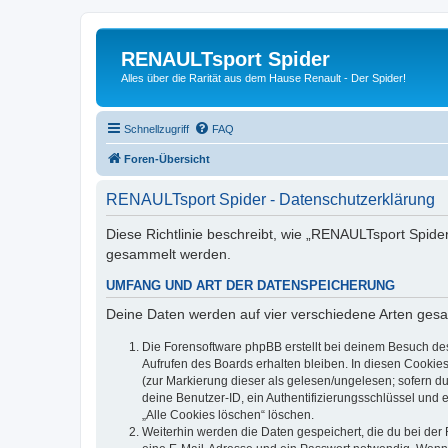
RENAULTsport Spider
Alles über die Rarität aus dem Hause Renault - Der Spider!
Schnellzugriff
FAQ
Foren-Übersicht
RENAULTsport Spider - Datenschutzerklärung
Diese Richtlinie beschreibt, wie „RENAULTsport Spide
gesammelt werden.
UMFANG UND ART DER DATENSPEICHERUNG
Deine Daten werden auf vier verschiedene Arten ges
Die Forensoftware phpBB erstellt bei deinem Besuch de
Aufrufen des Boards erhalten bleiben. In diesen Cookies
(zur Markierung dieser als gelesen/ungelesen; sofern d
deine Benutzer-ID, ein Authentifizierungsschlüssel und 
„Alle Cookies löschen“ löschen.
Weiterhin werden die Daten gespeichert, die du bei der 