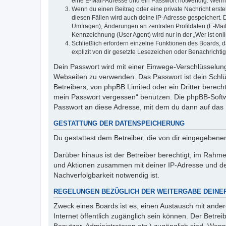
eine E-Mail-Adresse und ein Passwort notwendig. Wenn du
Wenn du einen Beitrag oder eine private Nachricht erste
diesen Fällen wird auch deine IP-Adresse gespeichert. 
Umfragen), Änderungen an zentralen Profildaten (E-Mai
Kennzeichnung (User Agent) wird nur in der „Wer ist onl
Schließlich erfordern einzelne Funktionen des Boards,
explizit von dir gesetzte Lesezeichen oder Benachrichti
Dein Passwort wird mit einer Einwege-Verschlüsselung 
Webseiten zu verwenden. Das Passwort ist dein Schlü
Betreibers, von phpBB Limited oder ein Dritter berec
mein Passwort vergessen“ benutzen. Die phpBB-Softw
Passwort an diese Adresse, mit dem du dann auf das 
GESTATTUNG DER DATENSPEICHERUNG
Du gestattest dem Betreiber, die von dir eingegeben
Darüber hinaus ist der Betreiber berechtigt, im Rahm
und Aktionen zusammen mit deiner IP-Adresse und de
Nachverfolgbarkeit notwendig ist.
REGELUNGEN BEZÜGLICH DER WEITERGABE DEINE
Zweck eines Boards ist es, einen Austausch mit andere
Internet öffentlich zugänglich sein können. Der Betrei