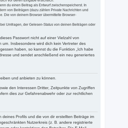
dich vor deren Eingabe ersichtlich.
wenn du einen Beitrag als Entwurf zwischenspeicherst. In
dern von Beiträgen (dazu zählen Private Nachrichten und
e. Die von deinem Browser übermittelte Browser-
 bei Umfragen, der Gelesen-Status von deinen Beiträgen oder
dieses Passwort nicht auf einer Vielzahl von
 um. Insbesondere wird dich kein Vertreter des
ergessen haben, so kannst du die Funktion „Ich habe
resse und sendet anschließend ein neu generiertes
reiben und anbieten zu können.
ie den Interessen Dritter, Zeitpunkte von Zugriffen
fern dies zur Gefahrenabwehr oder zur rechtlichen
eines Profils und die von dir erstellten Beiträge im
ngeschränkten Nutzerkreis (z. B. andere registrierte