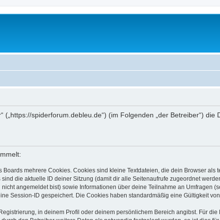
r“ („https://spiderforum.debleu.de“) (im Folgenden „der Betreiber“) d
ammelt:
s Boards mehrere Cookies. Cookies sind kleine Textdateien, die dein Browser als
 sind die aktuelle ID deiner Sitzung (damit dir alle Seitenaufrufe zugeordnet werd
u nicht angemeldet bist) sowie Informationen über deine Teilnahme an Umfragen (s
eine Session-ID gespeichert. Die Cookies haben standardmäßig eine Gültigkeit von 
Registrierung, in deinem Profil oder deinem persönlichem Bereich angibst. Für di