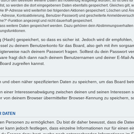
rch den Betreiber weitere Daten als notwendig festgelegt wurden, so ist dies für 
llst, so werden die dort eingegebenen Daten ebenfalls gespeichert. Gleiches gilt, 
Die IP-Adresse wird weiterhin bei folgenden Aktionen gespeichert: Löschen und Än
l-Adresse, Kontoaktivierung, Benutzer-Passwort) und gescheiterte Anmeldeversuch
ine?“-Funktion angezeigt und nicht dauerhaft gespeichert.
 dass weitere Daten gespeichert werden. Dazu gehören dein Abstimmungsverhalten
gungsfunktionen.
(Hash) gespeichert, so dass es sicher ist. Jedoch wird dir empfohlen, 
ssel zu deinem Benutzerkonto für das Board, also geh mit ihm sorgsam
htigterweise nach deinem Passwort fragen. Solltest du dein Passwort v
are fragt dich dann nach deinem Benutzernamen und deiner E-Mail-Ad
Board zugreifen kannst.
en und oben näher spezifizierten Daten zu speichern, um das Board bet
en einer Interessenabwägung zwischen deinen und seinen Interessen sow
r von deinem Browser übermittelter Browser-Kennung zu speichern, so
R DATEN
n Personen zu ermöglichen. Du bist dir daher bewusst, dass die Daten d
ber kann jedoch festlegen, dass einzelne Informationen nur für einen ei