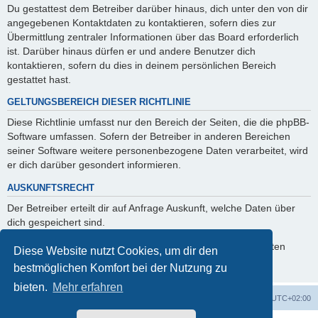
Du gestattest dem Betreiber darüber hinaus, dich unter den von dir
angegebenen Kontaktdaten zu kontaktieren, sofern dies zur
Übermittlung zentraler Informationen über das Board erforderlich
ist. Darüber hinaus dürfen er und andere Benutzer dich
kontaktieren, sofern du dies in deinem persönlichen Bereich
gestattet hast.
GELTUNGSBEREICH DIESER RICHTLINIE
Diese Richtlinie umfasst nur den Bereich der Seiten, die die phpBB-
Software umfassen. Sofern der Betreiber in anderen Bereichen
seiner Software weitere personenbezogene Daten verarbeitet, wird
er dich darüber gesondert informieren.
AUSKUNFTSRECHT
Der Betreiber erteilt dir auf Anfrage Auskunft, welche Daten über
dich gespeichert sind.
Du kannst jederzeit die Löschung bzw. Sperrung deiner Daten
Diese Website nutzt Cookies, um dir den
verlangen. Kontaktiere hierzu bitte den Betreiber.
bestmöglichen Komfort bei der Nutzung zu
bieten.
Mehr erfahren
Foren-Übersicht
Alle Zeiten sind
UTC+02:00