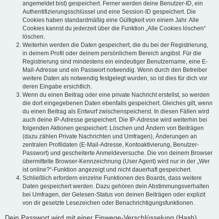
angemeldet bist) gespeichert. Ferner werden deine Benutzer-ID, ein
Authentifizierungsschlüssel und eine Session-ID gespeichert. Die
Cookies haben standardmäßig eine Gültigkeit von einem Jahr. Alle
Cookies kannst du jederzeit über die Funktion „Alle Cookies löschen“
löschen.
Weiterhin werden die Daten gespeichert, die du bei der Registrierung,
in deinem Profil oder deinem persönlichem Bereich angibst. Für die
Registrierung sind mindestens ein eindeutiger Benutzername, eine E-
Mail-Adresse und ein Passwort notwendig. Wenn durch den Betreiber
weitere Daten als notwendig festgelegt wurden, so ist dies für dich vor
deren Eingabe ersichtlich.
Wenn du einen Beitrag oder eine private Nachricht erstellst, so werden
die dort eingegebenen Daten ebenfalls gespeichert. Gleiches gilt, wenn
du einen Beitrag als Entwurf zwischenspeicherst. In diesen Fällen wird
auch deine IP-Adresse gespeichert. Die IP-Adresse wird weiterhin bei
folgenden Aktionen gespeichert: Löschen und Ändern von Beiträgen
(dazu zählen Private Nachrichten und Umfragen), Änderungen an
zentralen Profildaten (E-Mail-Adresse, Kontoaktivierung, Benutzer-
Passwort) und gescheiterte Anmeldeversuche. Die von deinem Browser
übermittelte Browser-Kennzeichnung (User Agent) wird nur in der „Wer
ist online?“-Funktion angezeigt und nicht dauerhaft gespeichert.
Schließlich erfordern einzelne Funktionen des Boards, dass weitere
Daten gespeichert werden. Dazu gehören dein Abstimmungsverhalten
bei Umfragen, der Gelesen-Status von deinen Beiträgen oder explizit
von dir gesetzte Lesezeichen oder Benachrichtigungsfunktionen.
Dein Passwort wird mit einer Einwege-Verschlüsselung (Hash)