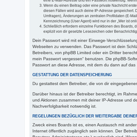
eine E-Mail-Adresse und ein Passwort notwendig. Wenn du
Wenn du einen Beitrag oder eine private Nachricht erste
diesen Fällen wird auch deine IP-Adresse gespeichert. 
Umfragen), Änderungen an zentralen Profildaten (E-Mai
Kennzeichnung (User Agent) wird nur in der „Wer ist onl
Schließlich erfordern einzelne Funktionen des Boards,
explizit von dir gesetzte Lesezeichen oder Benachrichti
Dein Passwort wird mit einer Einwege-Verschlüsselung 
Webseiten zu verwenden. Das Passwort ist dein Schlü
Betreibers, von phpBB Limited oder ein Dritter berec
mein Passwort vergessen“ benutzen. Die phpBB-Softw
Passwort an diese Adresse, mit dem du dann auf das 
GESTATTUNG DER DATENSPEICHERUNG
Du gestattest dem Betreiber, die von dir eingegeben
Darüber hinaus ist der Betreiber berechtigt, im Rahm
und Aktionen zusammen mit deiner IP-Adresse und de
Nachverfolgbarkeit notwendig ist.
REGELUNGEN BEZÜGLICH DER WEITERGABE DEINE
Zweck eines Boards ist es, einen Austausch mit andere
Internet öffentlich zugänglich sein können. Der Betrei