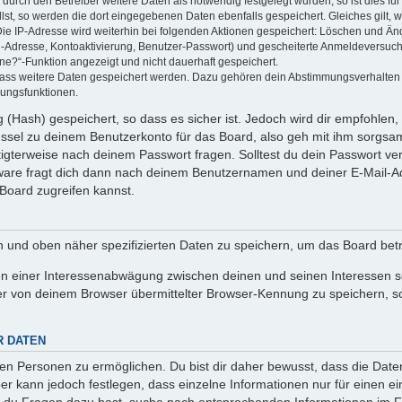
rch den Betreiber weitere Daten als notwendig festgelegt wurden, so ist dies für 
llst, so werden die dort eingegebenen Daten ebenfalls gespeichert. Gleiches gilt, 
Die IP-Adresse wird weiterhin bei folgenden Aktionen gespeichert: Löschen und Än
l-Adresse, Kontoaktivierung, Benutzer-Passwort) und gescheiterte Anmeldeversuch
ine?“-Funktion angezeigt und nicht dauerhaft gespeichert.
 dass weitere Daten gespeichert werden. Dazu gehören dein Abstimmungsverhalten
gungsfunktionen.
(Hash) gespeichert, so dass es sicher ist. Jedoch wird dir empfohlen, 
ssel zu deinem Benutzerkonto für das Board, also geh mit ihm sorgsam
htigterweise nach deinem Passwort fragen. Solltest du dein Passwort v
are fragt dich dann nach deinem Benutzernamen und deiner E-Mail-Ad
Board zugreifen kannst.
en und oben näher spezifizierten Daten zu speichern, um das Board bet
en einer Interessenabwägung zwischen deinen und seinen Interessen sow
r von deinem Browser übermittelter Browser-Kennung zu speichern, so
R DATEN
n Personen zu ermöglichen. Du bist dir daher bewusst, dass die Daten d
ber kann jedoch festlegen, dass einzelne Informationen nur für einen ei