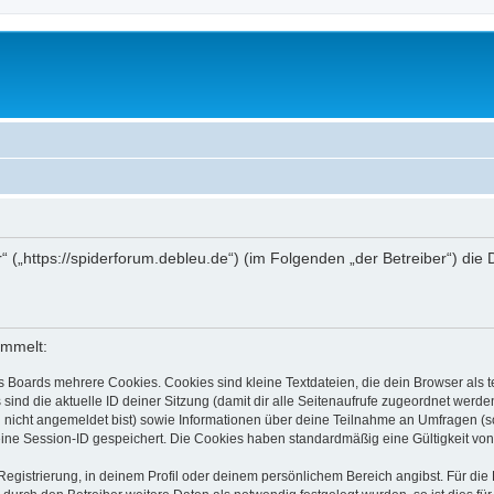
r“ („https://spiderforum.debleu.de“) (im Folgenden „der Betreiber“) d
ammelt:
s Boards mehrere Cookies. Cookies sind kleine Textdateien, die dein Browser als
 sind die aktuelle ID deiner Sitzung (damit dir alle Seitenaufrufe zugeordnet werd
u nicht angemeldet bist) sowie Informationen über deine Teilnahme an Umfragen (s
eine Session-ID gespeichert. Die Cookies haben standardmäßig eine Gültigkeit von 
Registrierung, in deinem Profil oder deinem persönlichem Bereich angibst. Für di