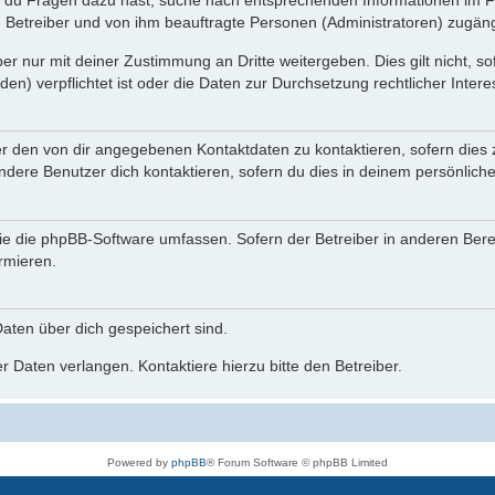
n du Fragen dazu hast, suche nach entsprechenden Informationen im Fo
n Betreiber und von ihm beauftragte Personen (Administratoren) zugäng
r nur mit deiner Zustimmung an Dritte weitergeben. Dies gilt nicht, s
n) verpflichtet ist oder die Daten zur Durchsetzung rechtlicher Interes
er den von dir angegebenen Kontaktdaten zu kontaktieren, sofern dies 
andere Benutzer dich kontaktieren, sofern du dies in deinem persönliche
, die die phpBB-Software umfassen. Sofern der Betreiber in anderen Be
ormieren.
 Daten über dich gespeichert sind.
 Daten verlangen. Kontaktiere hierzu bitte den Betreiber.
Powered by
phpBB
® Forum Software © phpBB Limited
Deutsche Übersetzung durch
phpBB.de