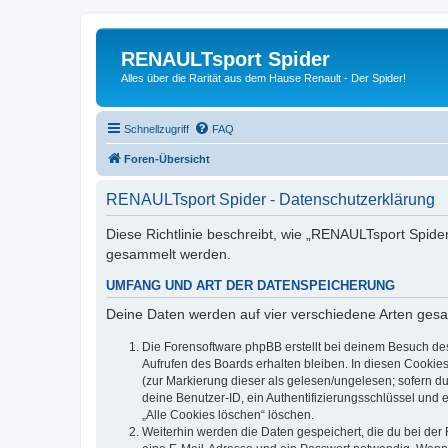
RENAULTsport Spider
Alles über die Rarität aus dem Hause Renault - Der Spider!
Schnellzugriff
FAQ
Foren-Übersicht
RENAULTsport Spider - Datenschutzerklärung
Diese Richtlinie beschreibt, wie „RENAULTsport Spide
gesammelt werden.
UMFANG UND ART DER DATENSPEICHERUNG
Deine Daten werden auf vier verschiedene Arten ges
Die Forensoftware phpBB erstellt bei deinem Besuch de
Aufrufen des Boards erhalten bleiben. In diesen Cookies
(zur Markierung dieser als gelesen/ungelesen; sofern d
deine Benutzer-ID, ein Authentifizierungsschlüssel und 
„Alle Cookies löschen“ löschen.
Weiterhin werden die Daten gespeichert, die du bei der 