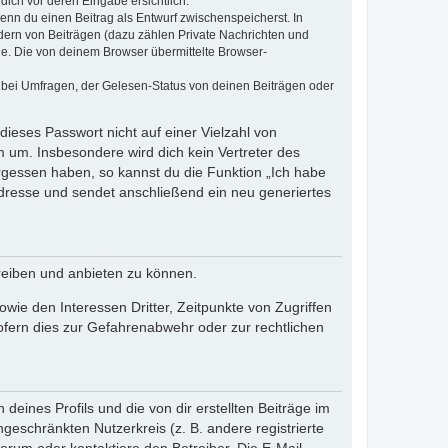
dich vor deren Eingabe ersichtlich.
wenn du einen Beitrag als Entwurf zwischenspeicherst. In
dern von Beiträgen (dazu zählen Private Nachrichten und
e. Die von deinem Browser übermittelte Browser-
 bei Umfragen, der Gelesen-Status von deinen Beiträgen oder
dieses Passwort nicht auf einer Vielzahl von
 um. Insbesondere wird dich kein Vertreter des
ergessen haben, so kannst du die Funktion „Ich habe
resse und sendet anschließend ein neu generiertes
reiben und anbieten zu können.
ie den Interessen Dritter, Zeitpunkte von Zugriffen
fern dies zur Gefahrenabwehr oder zur rechtlichen
eines Profils und die von dir erstellten Beiträge im
ngeschränkten Nutzerkreis (z. B. andere registrierte