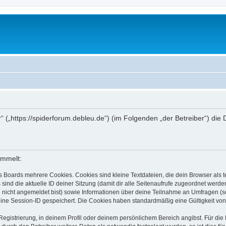
r“ („https://spiderforum.debleu.de“) (im Folgenden „der Betreiber“) d
ammelt:
s Boards mehrere Cookies. Cookies sind kleine Textdateien, die dein Browser als
 sind die aktuelle ID deiner Sitzung (damit dir alle Seitenaufrufe zugeordnet werd
u nicht angemeldet bist) sowie Informationen über deine Teilnahme an Umfragen (s
eine Session-ID gespeichert. Die Cookies haben standardmäßig eine Gültigkeit von 
Registrierung, in deinem Profil oder deinem persönlichem Bereich angibst. Für di