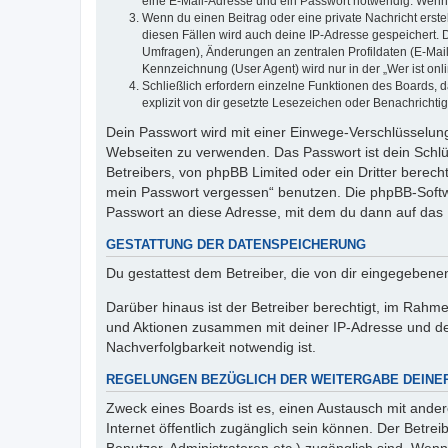
eine E-Mail-Adresse und ein Passwort notwendig. Wenn du
Wenn du einen Beitrag oder eine private Nachricht erste
diesen Fällen wird auch deine IP-Adresse gespeichert. 
Umfragen), Änderungen an zentralen Profildaten (E-Mai
Kennzeichnung (User Agent) wird nur in der „Wer ist onl
Schließlich erfordern einzelne Funktionen des Boards,
explizit von dir gesetzte Lesezeichen oder Benachrichti
Dein Passwort wird mit einer Einwege-Verschlüsselung 
Webseiten zu verwenden. Das Passwort ist dein Schlü
Betreibers, von phpBB Limited oder ein Dritter berec
mein Passwort vergessen“ benutzen. Die phpBB-Softw
Passwort an diese Adresse, mit dem du dann auf das 
GESTATTUNG DER DATENSPEICHERUNG
Du gestattest dem Betreiber, die von dir eingegeben
Darüber hinaus ist der Betreiber berechtigt, im Rahm
und Aktionen zusammen mit deiner IP-Adresse und de
Nachverfolgbarkeit notwendig ist.
REGELUNGEN BEZÜGLICH DER WEITERGABE DEINE
Zweck eines Boards ist es, einen Austausch mit andere
Internet öffentlich zugänglich sein können. Der Betrei