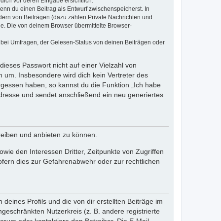
dich vor deren Eingabe ersichtlich.
wenn du einen Beitrag als Entwurf zwischenspeicherst. In
dern von Beiträgen (dazu zählen Private Nachrichten und
e. Die von deinem Browser übermittelte Browser-
 bei Umfragen, der Gelesen-Status von deinen Beiträgen oder
dieses Passwort nicht auf einer Vielzahl von
 um. Insbesondere wird dich kein Vertreter des
ergessen haben, so kannst du die Funktion „Ich habe
resse und sendet anschließend ein neu generiertes
reiben und anbieten zu können.
ie den Interessen Dritter, Zeitpunkte von Zugriffen
fern dies zur Gefahrenabwehr oder zur rechtlichen
eines Profils und die von dir erstellten Beiträge im
ngeschränkten Nutzerkreis (z. B. andere registrierte