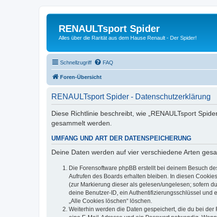
RENAULTsport Spider
Alles über die Rarität aus dem Hause Renault - Der Spider!
Schnellzugriff
FAQ
Foren-Übersicht
RENAULTsport Spider - Datenschutzerklärung
Diese Richtlinie beschreibt, wie „RENAULTsport Spide
gesammelt werden.
UMFANG UND ART DER DATENSPEICHERUNG
Deine Daten werden auf vier verschiedene Arten ges
Die Forensoftware phpBB erstellt bei deinem Besuch de
Aufrufen des Boards erhalten bleiben. In diesen Cookies
(zur Markierung dieser als gelesen/ungelesen; sofern d
deine Benutzer-ID, ein Authentifizierungsschlüssel und 
„Alle Cookies löschen“ löschen.
Weiterhin werden die Daten gespeichert, die du bei der 