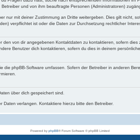
n du Fragen dazu hast, suche nach entsprechenden Informationen im Fo
n Betreiber und von ihm beauftragte Personen (Administratoren) zugäng
r nur mit deiner Zustimmung an Dritte weitergeben. Dies gilt nicht, s
n) verpflichtet ist oder die Daten zur Durchsetzung rechtlicher Interes
er den von dir angegebenen Kontaktdaten zu kontaktieren, sofern dies 
andere Benutzer dich kontaktieren, sofern du dies in deinem persönliche
, die die phpBB-Software umfassen. Sofern der Betreiber in anderen Be
ormieren.
 Daten über dich gespeichert sind.
 Daten verlangen. Kontaktiere hierzu bitte den Betreiber.
Powered by
phpBB
® Forum Software © phpBB Limited
Deutsche Übersetzung durch
phpBB.de