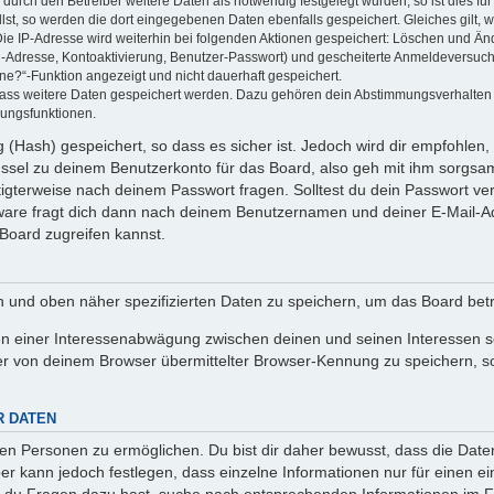
rch den Betreiber weitere Daten als notwendig festgelegt wurden, so ist dies für 
llst, so werden die dort eingegebenen Daten ebenfalls gespeichert. Gleiches gilt, 
Die IP-Adresse wird weiterhin bei folgenden Aktionen gespeichert: Löschen und Än
l-Adresse, Kontoaktivierung, Benutzer-Passwort) und gescheiterte Anmeldeversuch
ine?“-Funktion angezeigt und nicht dauerhaft gespeichert.
 dass weitere Daten gespeichert werden. Dazu gehören dein Abstimmungsverhalten
gungsfunktionen.
(Hash) gespeichert, so dass es sicher ist. Jedoch wird dir empfohlen, 
ssel zu deinem Benutzerkonto für das Board, also geh mit ihm sorgsam
htigterweise nach deinem Passwort fragen. Solltest du dein Passwort v
are fragt dich dann nach deinem Benutzernamen und deiner E-Mail-Ad
Board zugreifen kannst.
en und oben näher spezifizierten Daten zu speichern, um das Board bet
en einer Interessenabwägung zwischen deinen und seinen Interessen sow
r von deinem Browser übermittelter Browser-Kennung zu speichern, so
R DATEN
n Personen zu ermöglichen. Du bist dir daher bewusst, dass die Daten d
ber kann jedoch festlegen, dass einzelne Informationen nur für einen ei