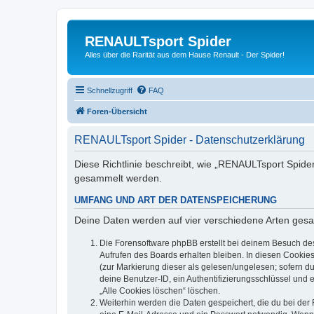
RENAULTsport Spider
Alles über die Rarität aus dem Hause Renault - Der Spider!
Schnellzugriff
FAQ
Foren-Übersicht
RENAULTsport Spider - Datenschutzerklärung
Diese Richtlinie beschreibt, wie „RENAULTsport Spide
gesammelt werden.
UMFANG UND ART DER DATENSPEICHERUNG
Deine Daten werden auf vier verschiedene Arten ges
Die Forensoftware phpBB erstellt bei deinem Besuch de
Aufrufen des Boards erhalten bleiben. In diesen Cookies
(zur Markierung dieser als gelesen/ungelesen; sofern d
deine Benutzer-ID, ein Authentifizierungsschlüssel und 
„Alle Cookies löschen“ löschen.
Weiterhin werden die Daten gespeichert, die du bei der 