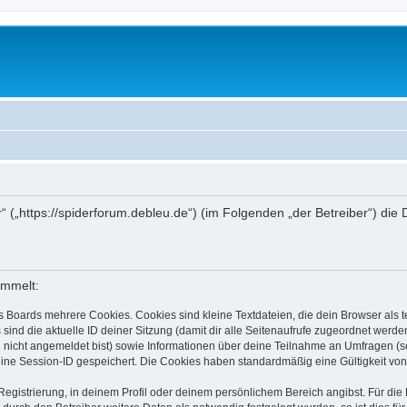
r“ („https://spiderforum.debleu.de“) (im Folgenden „der Betreiber“) d
ammelt:
s Boards mehrere Cookies. Cookies sind kleine Textdateien, die dein Browser als
 sind die aktuelle ID deiner Sitzung (damit dir alle Seitenaufrufe zugeordnet werd
u nicht angemeldet bist) sowie Informationen über deine Teilnahme an Umfragen (s
eine Session-ID gespeichert. Die Cookies haben standardmäßig eine Gültigkeit von 
Registrierung, in deinem Profil oder deinem persönlichem Bereich angibst. Für di