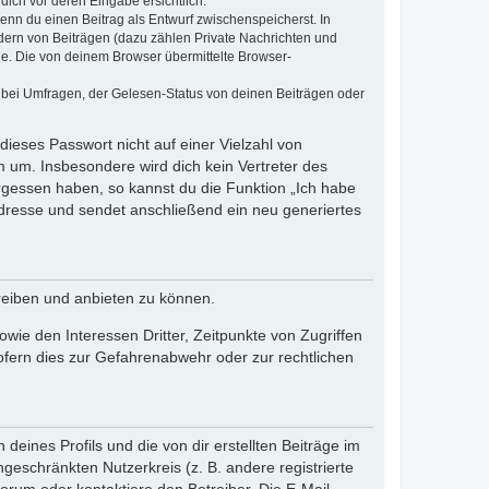
dich vor deren Eingabe ersichtlich.
wenn du einen Beitrag als Entwurf zwischenspeicherst. In
dern von Beiträgen (dazu zählen Private Nachrichten und
e. Die von deinem Browser übermittelte Browser-
 bei Umfragen, der Gelesen-Status von deinen Beiträgen oder
dieses Passwort nicht auf einer Vielzahl von
 um. Insbesondere wird dich kein Vertreter des
ergessen haben, so kannst du die Funktion „Ich habe
resse und sendet anschließend ein neu generiertes
reiben und anbieten zu können.
ie den Interessen Dritter, Zeitpunkte von Zugriffen
fern dies zur Gefahrenabwehr oder zur rechtlichen
eines Profils und die von dir erstellten Beiträge im
ngeschränkten Nutzerkreis (z. B. andere registrierte