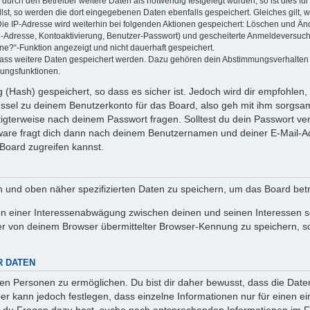
rch den Betreiber weitere Daten als notwendig festgelegt wurden, so ist dies für 
llst, so werden die dort eingegebenen Daten ebenfalls gespeichert. Gleiches gilt, 
Die IP-Adresse wird weiterhin bei folgenden Aktionen gespeichert: Löschen und Än
l-Adresse, Kontoaktivierung, Benutzer-Passwort) und gescheiterte Anmeldeversuch
ine?“-Funktion angezeigt und nicht dauerhaft gespeichert.
 dass weitere Daten gespeichert werden. Dazu gehören dein Abstimmungsverhalten
gungsfunktionen.
(Hash) gespeichert, so dass es sicher ist. Jedoch wird dir empfohlen, 
ssel zu deinem Benutzerkonto für das Board, also geh mit ihm sorgsam
htigterweise nach deinem Passwort fragen. Solltest du dein Passwort v
are fragt dich dann nach deinem Benutzernamen und deiner E-Mail-Ad
Board zugreifen kannst.
en und oben näher spezifizierten Daten zu speichern, um das Board bet
en einer Interessenabwägung zwischen deinen und seinen Interessen sow
r von deinem Browser übermittelter Browser-Kennung zu speichern, so
R DATEN
n Personen zu ermöglichen. Du bist dir daher bewusst, dass die Daten d
ber kann jedoch festlegen, dass einzelne Informationen nur für einen ei