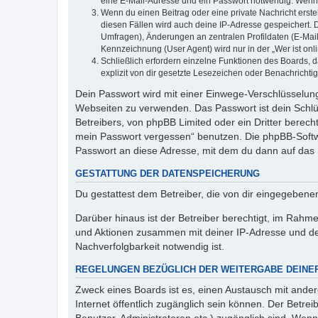
eine E-Mail-Adresse und ein Passwort notwendig. Wenn du
Wenn du einen Beitrag oder eine private Nachricht erste
diesen Fällen wird auch deine IP-Adresse gespeichert. 
Umfragen), Änderungen an zentralen Profildaten (E-Mai
Kennzeichnung (User Agent) wird nur in der „Wer ist onl
Schließlich erfordern einzelne Funktionen des Boards,
explizit von dir gesetzte Lesezeichen oder Benachrichti
Dein Passwort wird mit einer Einwege-Verschlüsselung 
Webseiten zu verwenden. Das Passwort ist dein Schlü
Betreibers, von phpBB Limited oder ein Dritter berec
mein Passwort vergessen“ benutzen. Die phpBB-Softw
Passwort an diese Adresse, mit dem du dann auf das 
GESTATTUNG DER DATENSPEICHERUNG
Du gestattest dem Betreiber, die von dir eingegeben
Darüber hinaus ist der Betreiber berechtigt, im Rahm
und Aktionen zusammen mit deiner IP-Adresse und de
Nachverfolgbarkeit notwendig ist.
REGELUNGEN BEZÜGLICH DER WEITERGABE DEINE
Zweck eines Boards ist es, einen Austausch mit andere
Internet öffentlich zugänglich sein können. Der Betrei