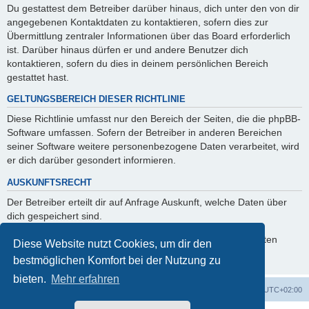
Du gestattest dem Betreiber darüber hinaus, dich unter den von dir
angegebenen Kontaktdaten zu kontaktieren, sofern dies zur
Übermittlung zentraler Informationen über das Board erforderlich
ist. Darüber hinaus dürfen er und andere Benutzer dich
kontaktieren, sofern du dies in deinem persönlichen Bereich
gestattet hast.
GELTUNGSBEREICH DIESER RICHTLINIE
Diese Richtlinie umfasst nur den Bereich der Seiten, die die phpBB-
Software umfassen. Sofern der Betreiber in anderen Bereichen
seiner Software weitere personenbezogene Daten verarbeitet, wird
er dich darüber gesondert informieren.
AUSKUNFTSRECHT
Der Betreiber erteilt dir auf Anfrage Auskunft, welche Daten über
dich gespeichert sind.
Du kannst jederzeit die Löschung bzw. Sperrung deiner Daten
Diese Website nutzt Cookies, um dir den
verlangen. Kontaktiere hierzu bitte den Betreiber.
bestmöglichen Komfort bei der Nutzung zu
bieten.
Mehr erfahren
Foren-Übersicht
Alle Zeiten sind
UTC+02:00