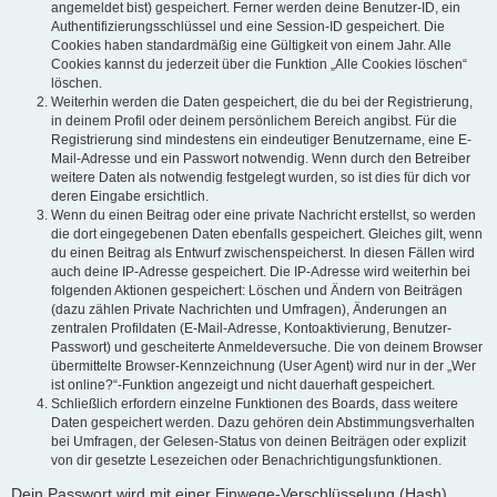
angemeldet bist) gespeichert. Ferner werden deine Benutzer-ID, ein
Authentifizierungsschlüssel und eine Session-ID gespeichert. Die
Cookies haben standardmäßig eine Gültigkeit von einem Jahr. Alle
Cookies kannst du jederzeit über die Funktion „Alle Cookies löschen“
löschen.
Weiterhin werden die Daten gespeichert, die du bei der Registrierung,
in deinem Profil oder deinem persönlichem Bereich angibst. Für die
Registrierung sind mindestens ein eindeutiger Benutzername, eine E-
Mail-Adresse und ein Passwort notwendig. Wenn durch den Betreiber
weitere Daten als notwendig festgelegt wurden, so ist dies für dich vor
deren Eingabe ersichtlich.
Wenn du einen Beitrag oder eine private Nachricht erstellst, so werden
die dort eingegebenen Daten ebenfalls gespeichert. Gleiches gilt, wenn
du einen Beitrag als Entwurf zwischenspeicherst. In diesen Fällen wird
auch deine IP-Adresse gespeichert. Die IP-Adresse wird weiterhin bei
folgenden Aktionen gespeichert: Löschen und Ändern von Beiträgen
(dazu zählen Private Nachrichten und Umfragen), Änderungen an
zentralen Profildaten (E-Mail-Adresse, Kontoaktivierung, Benutzer-
Passwort) und gescheiterte Anmeldeversuche. Die von deinem Browser
übermittelte Browser-Kennzeichnung (User Agent) wird nur in der „Wer
ist online?“-Funktion angezeigt und nicht dauerhaft gespeichert.
Schließlich erfordern einzelne Funktionen des Boards, dass weitere
Daten gespeichert werden. Dazu gehören dein Abstimmungsverhalten
bei Umfragen, der Gelesen-Status von deinen Beiträgen oder explizit
von dir gesetzte Lesezeichen oder Benachrichtigungsfunktionen.
Dein Passwort wird mit einer Einwege-Verschlüsselung (Hash)