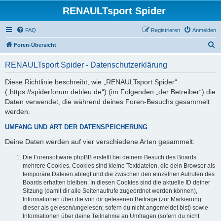
RENAULTsport Spider
FAQ
Registrieren
Anmelden
S
Foren-Übersicht
u
RENAULTsport Spider - Datenschutzerklärung
c
h
Diese Richtlinie beschreibt, wie „RENAULTsport Spider“
(„https://spiderforum.debleu.de“) (im Folgenden „der Betreiber“) die
e
Daten verwendet, die während deines Foren-Besuchs gesammelt
werden.
UMFANG UND ART DER DATENSPEICHERUNG
Deine Daten werden auf vier verschiedene Arten gesammelt:
Die Forensoftware phpBB erstellt bei deinem Besuch des Boards
mehrere Cookies. Cookies sind kleine Textdateien, die dein Browser als
temporäre Dateien ablegt und die zwischen den einzelnen Aufrufen des
Boards erhalten bleiben. In diesen Cookies sind die aktuelle ID deiner
Sitzung (damit dir alle Seitenaufrufe zugeordnet werden können),
Informationen über die von dir gelesenen Beiträge (zur Markierung
dieser als gelesen/ungelesen; sofern du nicht angemeldet bist) sowie
Informationen über deine Teilnahme an Umfragen (sofern du nicht