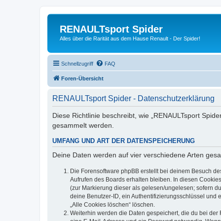
RENAULTsport Spider
Alles über die Rarität aus dem Hause Renault - Der Spider!
Schnellzugriff
FAQ
Foren-Übersicht
RENAULTsport Spider - Datenschutzerklärung
Diese Richtlinie beschreibt, wie „RENAULTsport Spide
gesammelt werden.
UMFANG UND ART DER DATENSPEICHERUNG
Deine Daten werden auf vier verschiedene Arten ges
Die Forensoftware phpBB erstellt bei deinem Besuch de
Aufrufen des Boards erhalten bleiben. In diesen Cookies
(zur Markierung dieser als gelesen/ungelesen; sofern d
deine Benutzer-ID, ein Authentifizierungsschlüssel und 
„Alle Cookies löschen“ löschen.
Weiterhin werden die Daten gespeichert, die du bei der 