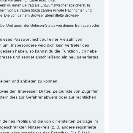
dich vor deren Eingabe ersichtlich.
wenn du einen Beitrag als Entwurf zwischenspeicherst. In
dern von Beiträgen (dazu zählen Private Nachrichten und
e. Die von deinem Browser übermittelte Browser-
 bei Umfragen, der Gelesen-Status von deinen Beiträgen oder
dieses Passwort nicht auf einer Vielzahl von
 um. Insbesondere wird dich kein Vertreter des
ergessen haben, so kannst du die Funktion „Ich habe
resse und sendet anschließend ein neu generiertes
reiben und anbieten zu können.
ie den Interessen Dritter, Zeitpunkte von Zugriffen
fern dies zur Gefahrenabwehr oder zur rechtlichen
eines Profils und die von dir erstellten Beiträge im
ngeschränkten Nutzerkreis (z. B. andere registrierte