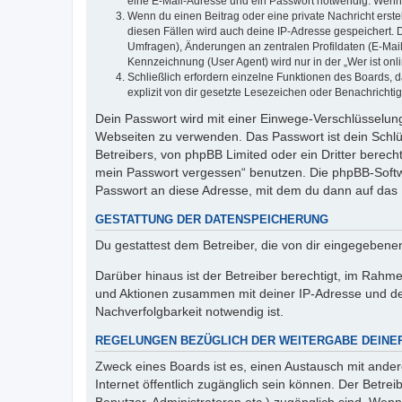
eine E-Mail-Adresse und ein Passwort notwendig. Wenn du
Wenn du einen Beitrag oder eine private Nachricht erste
diesen Fällen wird auch deine IP-Adresse gespeichert. 
Umfragen), Änderungen an zentralen Profildaten (E-Mai
Kennzeichnung (User Agent) wird nur in der „Wer ist onl
Schließlich erfordern einzelne Funktionen des Boards,
explizit von dir gesetzte Lesezeichen oder Benachrichti
Dein Passwort wird mit einer Einwege-Verschlüsselung 
Webseiten zu verwenden. Das Passwort ist dein Schlü
Betreibers, von phpBB Limited oder ein Dritter berec
mein Passwort vergessen“ benutzen. Die phpBB-Softw
Passwort an diese Adresse, mit dem du dann auf das 
GESTATTUNG DER DATENSPEICHERUNG
Du gestattest dem Betreiber, die von dir eingegeben
Darüber hinaus ist der Betreiber berechtigt, im Rahm
und Aktionen zusammen mit deiner IP-Adresse und de
Nachverfolgbarkeit notwendig ist.
REGELUNGEN BEZÜGLICH DER WEITERGABE DEINE
Zweck eines Boards ist es, einen Austausch mit andere
Internet öffentlich zugänglich sein können. Der Betrei