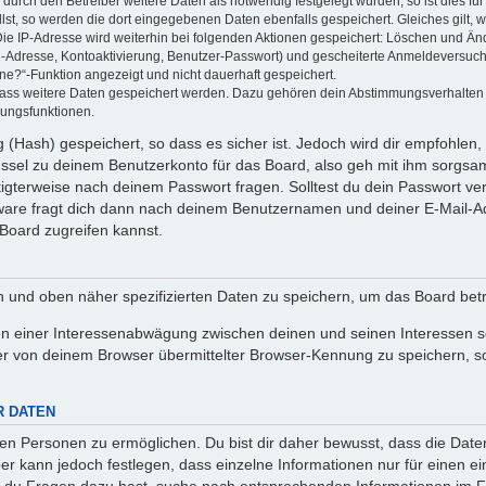
rch den Betreiber weitere Daten als notwendig festgelegt wurden, so ist dies für 
llst, so werden die dort eingegebenen Daten ebenfalls gespeichert. Gleiches gilt, 
Die IP-Adresse wird weiterhin bei folgenden Aktionen gespeichert: Löschen und Än
l-Adresse, Kontoaktivierung, Benutzer-Passwort) und gescheiterte Anmeldeversuch
ine?“-Funktion angezeigt und nicht dauerhaft gespeichert.
 dass weitere Daten gespeichert werden. Dazu gehören dein Abstimmungsverhalten
gungsfunktionen.
(Hash) gespeichert, so dass es sicher ist. Jedoch wird dir empfohlen, 
ssel zu deinem Benutzerkonto für das Board, also geh mit ihm sorgsam
htigterweise nach deinem Passwort fragen. Solltest du dein Passwort v
are fragt dich dann nach deinem Benutzernamen und deiner E-Mail-Ad
Board zugreifen kannst.
en und oben näher spezifizierten Daten zu speichern, um das Board bet
en einer Interessenabwägung zwischen deinen und seinen Interessen sow
r von deinem Browser übermittelter Browser-Kennung zu speichern, so
R DATEN
n Personen zu ermöglichen. Du bist dir daher bewusst, dass die Daten d
ber kann jedoch festlegen, dass einzelne Informationen nur für einen ei