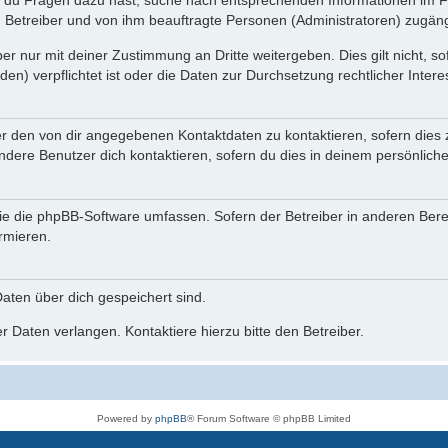
n du Fragen dazu hast, suche nach entsprechenden Informationen im Fo
n Betreiber und von ihm beauftragte Personen (Administratoren) zugäng
r nur mit deiner Zustimmung an Dritte weitergeben. Dies gilt nicht, s
n) verpflichtet ist oder die Daten zur Durchsetzung rechtlicher Interes
er den von dir angegebenen Kontaktdaten zu kontaktieren, sofern dies 
andere Benutzer dich kontaktieren, sofern du dies in deinem persönliche
, die die phpBB-Software umfassen. Sofern der Betreiber in anderen Be
ormieren.
 Daten über dich gespeichert sind.
 Daten verlangen. Kontaktiere hierzu bitte den Betreiber.
Powered by
phpBB
® Forum Software © phpBB Limited
Deutsche Übersetzung durch
phpBB.de