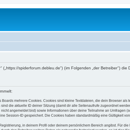
r“ („https://spiderforum.debleu.de“) (im Folgenden „der Betreiber“) d
ammelt:
s Boards mehrere Cookies. Cookies sind kleine Textdateien, die dein Browser als
 sind die aktuelle ID deiner Sitzung (damit dir alle Seitenaufrufe zugeordnet werd
u nicht angemeldet bist) sowie Informationen über deine Teilnahme an Umfragen (s
eine Session-ID gespeichert. Die Cookies haben standardmäßig eine Gültigkeit von 
Registrierung, in deinem Profil oder deinem persönlichem Bereich angibst. Für di