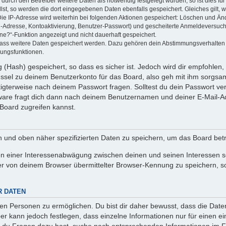
rch den Betreiber weitere Daten als notwendig festgelegt wurden, so ist dies für 
llst, so werden die dort eingegebenen Daten ebenfalls gespeichert. Gleiches gilt, 
Die IP-Adresse wird weiterhin bei folgenden Aktionen gespeichert: Löschen und Än
l-Adresse, Kontoaktivierung, Benutzer-Passwort) und gescheiterte Anmeldeversuch
ine?“-Funktion angezeigt und nicht dauerhaft gespeichert.
 dass weitere Daten gespeichert werden. Dazu gehören dein Abstimmungsverhalten
gungsfunktionen.
(Hash) gespeichert, so dass es sicher ist. Jedoch wird dir empfohlen, 
ssel zu deinem Benutzerkonto für das Board, also geh mit ihm sorgsam
htigterweise nach deinem Passwort fragen. Solltest du dein Passwort v
are fragt dich dann nach deinem Benutzernamen und deiner E-Mail-Ad
Board zugreifen kannst.
en und oben näher spezifizierten Daten zu speichern, um das Board bet
en einer Interessenabwägung zwischen deinen und seinen Interessen sow
r von deinem Browser übermittelter Browser-Kennung zu speichern, so
R DATEN
n Personen zu ermöglichen. Du bist dir daher bewusst, dass die Daten d
ber kann jedoch festlegen, dass einzelne Informationen nur für einen ei