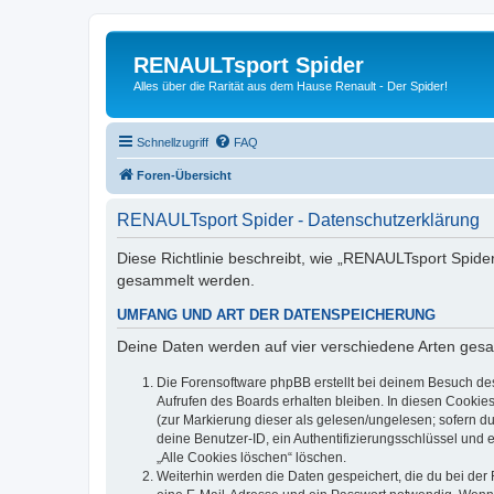
RENAULTsport Spider
Alles über die Rarität aus dem Hause Renault - Der Spider!
Schnellzugriff
FAQ
Foren-Übersicht
RENAULTsport Spider - Datenschutzerklärung
Diese Richtlinie beschreibt, wie „RENAULTsport Spide
gesammelt werden.
UMFANG UND ART DER DATENSPEICHERUNG
Deine Daten werden auf vier verschiedene Arten ges
Die Forensoftware phpBB erstellt bei deinem Besuch de
Aufrufen des Boards erhalten bleiben. In diesen Cookies
(zur Markierung dieser als gelesen/ungelesen; sofern d
deine Benutzer-ID, ein Authentifizierungsschlüssel und 
„Alle Cookies löschen“ löschen.
Weiterhin werden die Daten gespeichert, die du bei der 