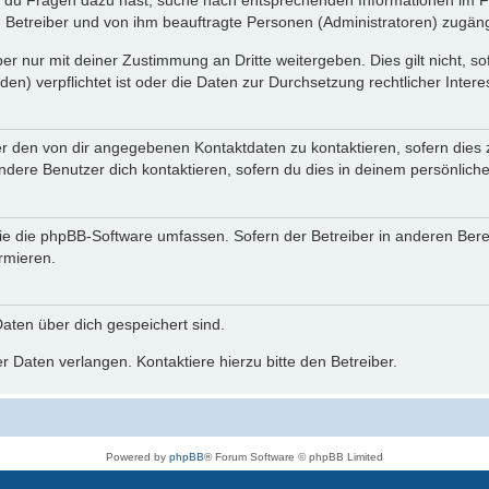
n du Fragen dazu hast, suche nach entsprechenden Informationen im Fo
n Betreiber und von ihm beauftragte Personen (Administratoren) zugäng
r nur mit deiner Zustimmung an Dritte weitergeben. Dies gilt nicht, s
n) verpflichtet ist oder die Daten zur Durchsetzung rechtlicher Interes
er den von dir angegebenen Kontaktdaten zu kontaktieren, sofern dies 
andere Benutzer dich kontaktieren, sofern du dies in deinem persönliche
, die die phpBB-Software umfassen. Sofern der Betreiber in anderen Be
ormieren.
 Daten über dich gespeichert sind.
 Daten verlangen. Kontaktiere hierzu bitte den Betreiber.
Powered by
phpBB
® Forum Software © phpBB Limited
Deutsche Übersetzung durch
phpBB.de