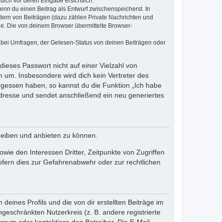
dich vor deren Eingabe ersichtlich.
wenn du einen Beitrag als Entwurf zwischenspeicherst. In
dern von Beiträgen (dazu zählen Private Nachrichten und
e. Die von deinem Browser übermittelte Browser-
 bei Umfragen, der Gelesen-Status von deinen Beiträgen oder
dieses Passwort nicht auf einer Vielzahl von
 um. Insbesondere wird dich kein Vertreter des
ergessen haben, so kannst du die Funktion „Ich habe
resse und sendet anschließend ein neu generiertes
reiben und anbieten zu können.
ie den Interessen Dritter, Zeitpunkte von Zugriffen
fern dies zur Gefahrenabwehr oder zur rechtlichen
eines Profils und die von dir erstellten Beiträge im
ngeschränkten Nutzerkreis (z. B. andere registrierte