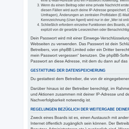
eine E-Mail-Adresse und ein Passwort notwendig. Wenn du
Wenn du einen Beitrag oder eine private Nachricht erste
diesen Fällen wird auch deine IP-Adresse gespeichert. 
Umfragen), Änderungen an zentralen Profildaten (E-Mai
Kennzeichnung (User Agent) wird nur in der „Wer ist onl
Schließlich erfordern einzelne Funktionen des Boards,
explizit von dir gesetzte Lesezeichen oder Benachrichti
Dein Passwort wird mit einer Einwege-Verschlüsselung 
Webseiten zu verwenden. Das Passwort ist dein Schlü
Betreibers, von phpBB Limited oder ein Dritter berec
mein Passwort vergessen“ benutzen. Die phpBB-Softw
Passwort an diese Adresse, mit dem du dann auf das 
GESTATTUNG DER DATENSPEICHERUNG
Du gestattest dem Betreiber, die von dir eingegeben
Darüber hinaus ist der Betreiber berechtigt, im Rahm
und Aktionen zusammen mit deiner IP-Adresse und de
Nachverfolgbarkeit notwendig ist.
REGELUNGEN BEZÜGLICH DER WEITERGABE DEINE
Zweck eines Boards ist es, einen Austausch mit andere
Internet öffentlich zugänglich sein können. Der Betrei