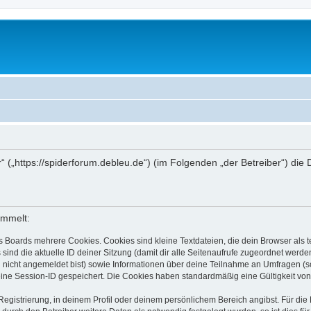
r“ („https://spiderforum.debleu.de“) (im Folgenden „der Betreiber“) d
ammelt:
s Boards mehrere Cookies. Cookies sind kleine Textdateien, die dein Browser als
 sind die aktuelle ID deiner Sitzung (damit dir alle Seitenaufrufe zugeordnet werd
u nicht angemeldet bist) sowie Informationen über deine Teilnahme an Umfragen (s
eine Session-ID gespeichert. Die Cookies haben standardmäßig eine Gültigkeit von 
Registrierung, in deinem Profil oder deinem persönlichem Bereich angibst. Für di