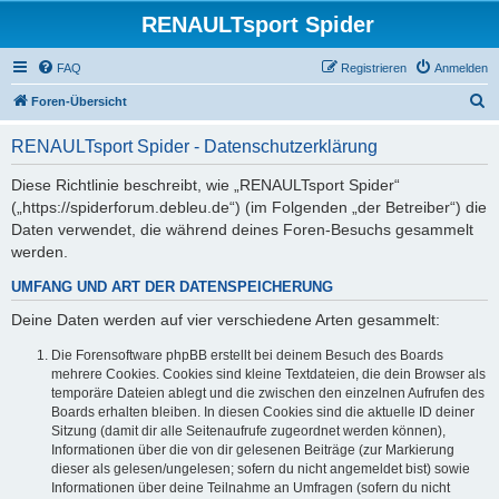
RENAULTsport Spider
FAQ
Registrieren
Anmelden
S
Foren-Übersicht
u
RENAULTsport Spider - Datenschutzerklärung
c
h
Diese Richtlinie beschreibt, wie „RENAULTsport Spider“
(„https://spiderforum.debleu.de“) (im Folgenden „der Betreiber“) die
e
Daten verwendet, die während deines Foren-Besuchs gesammelt
werden.
UMFANG UND ART DER DATENSPEICHERUNG
Deine Daten werden auf vier verschiedene Arten gesammelt:
Die Forensoftware phpBB erstellt bei deinem Besuch des Boards
mehrere Cookies. Cookies sind kleine Textdateien, die dein Browser als
temporäre Dateien ablegt und die zwischen den einzelnen Aufrufen des
Boards erhalten bleiben. In diesen Cookies sind die aktuelle ID deiner
Sitzung (damit dir alle Seitenaufrufe zugeordnet werden können),
Informationen über die von dir gelesenen Beiträge (zur Markierung
dieser als gelesen/ungelesen; sofern du nicht angemeldet bist) sowie
Informationen über deine Teilnahme an Umfragen (sofern du nicht