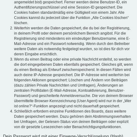
angemeldet bist) gespeichert. Ferner werden deine Benutzer-ID, ein
Authentifizierungsschlüssel und eine Session-ID gespeichert. Die
Cookies haben standardmäßig eine Gültigkeit von einem Jahr. Alle
Cookies kannst du jederzeit über die Funktion „Alle Cookies löschen“
löschen.
Weiterhin werden die Daten gespeichert, die du bei der Registrierung,
in deinem Profil oder deinem persönlichem Bereich angibst. Für die
Registrierung sind mindestens ein eindeutiger Benutzername, eine E-
Mail-Adresse und ein Passwort notwendig. Wenn durch den Betreiber
weitere Daten als notwendig festgelegt wurden, so ist dies für dich vor
deren Eingabe ersichtlich.
Wenn du einen Beitrag oder eine private Nachricht erstellst, so werden
die dort eingegebenen Daten ebenfalls gespeichert. Gleiches gilt, wenn
du einen Beitrag als Entwurf zwischenspeicherst. In diesen Fällen wird
auch deine IP-Adresse gespeichert. Die IP-Adresse wird weiterhin bei
folgenden Aktionen gespeichert: Löschen und Ändern von Beiträgen
(dazu zählen Private Nachrichten und Umfragen), Änderungen an
zentralen Profildaten (E-Mail-Adresse, Kontoaktivierung, Benutzer-
Passwort) und gescheiterte Anmeldeversuche. Die von deinem Browser
übermittelte Browser-Kennzeichnung (User Agent) wird nur in der „Wer
ist online?“-Funktion angezeigt und nicht dauerhaft gespeichert.
Schließlich erfordern einzelne Funktionen des Boards, dass weitere
Daten gespeichert werden. Dazu gehören dein Abstimmungsverhalten
bei Umfragen, der Gelesen-Status von deinen Beiträgen oder explizit
von dir gesetzte Lesezeichen oder Benachrichtigungsfunktionen.
Dein Passwort wird mit einer Einwege-Verschlüsselung (Hash)