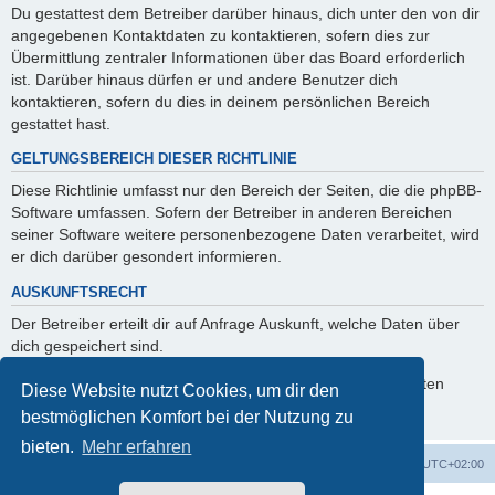
Du gestattest dem Betreiber darüber hinaus, dich unter den von dir
angegebenen Kontaktdaten zu kontaktieren, sofern dies zur
Übermittlung zentraler Informationen über das Board erforderlich
ist. Darüber hinaus dürfen er und andere Benutzer dich
kontaktieren, sofern du dies in deinem persönlichen Bereich
gestattet hast.
GELTUNGSBEREICH DIESER RICHTLINIE
Diese Richtlinie umfasst nur den Bereich der Seiten, die die phpBB-
Software umfassen. Sofern der Betreiber in anderen Bereichen
seiner Software weitere personenbezogene Daten verarbeitet, wird
er dich darüber gesondert informieren.
AUSKUNFTSRECHT
Der Betreiber erteilt dir auf Anfrage Auskunft, welche Daten über
dich gespeichert sind.
Du kannst jederzeit die Löschung bzw. Sperrung deiner Daten
Diese Website nutzt Cookies, um dir den
verlangen. Kontaktiere hierzu bitte den Betreiber.
bestmöglichen Komfort bei der Nutzung zu
bieten.
Mehr erfahren
Foren-Übersicht
Alle Zeiten sind
UTC+02:00