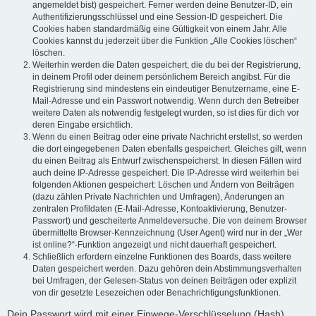
angemeldet bist) gespeichert. Ferner werden deine Benutzer-ID, ein
Authentifizierungsschlüssel und eine Session-ID gespeichert. Die
Cookies haben standardmäßig eine Gültigkeit von einem Jahr. Alle
Cookies kannst du jederzeit über die Funktion „Alle Cookies löschen“
löschen.
Weiterhin werden die Daten gespeichert, die du bei der Registrierung,
in deinem Profil oder deinem persönlichem Bereich angibst. Für die
Registrierung sind mindestens ein eindeutiger Benutzername, eine E-
Mail-Adresse und ein Passwort notwendig. Wenn durch den Betreiber
weitere Daten als notwendig festgelegt wurden, so ist dies für dich vor
deren Eingabe ersichtlich.
Wenn du einen Beitrag oder eine private Nachricht erstellst, so werden
die dort eingegebenen Daten ebenfalls gespeichert. Gleiches gilt, wenn
du einen Beitrag als Entwurf zwischenspeicherst. In diesen Fällen wird
auch deine IP-Adresse gespeichert. Die IP-Adresse wird weiterhin bei
folgenden Aktionen gespeichert: Löschen und Ändern von Beiträgen
(dazu zählen Private Nachrichten und Umfragen), Änderungen an
zentralen Profildaten (E-Mail-Adresse, Kontoaktivierung, Benutzer-
Passwort) und gescheiterte Anmeldeversuche. Die von deinem Browser
übermittelte Browser-Kennzeichnung (User Agent) wird nur in der „Wer
ist online?“-Funktion angezeigt und nicht dauerhaft gespeichert.
Schließlich erfordern einzelne Funktionen des Boards, dass weitere
Daten gespeichert werden. Dazu gehören dein Abstimmungsverhalten
bei Umfragen, der Gelesen-Status von deinen Beiträgen oder explizit
von dir gesetzte Lesezeichen oder Benachrichtigungsfunktionen.
Dein Passwort wird mit einer Einwege-Verschlüsselung (Hash)