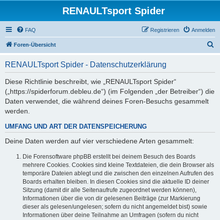
RENAULTsport Spider
FAQ
Registrieren
Anmelden
S
Foren-Übersicht
u
RENAULTsport Spider - Datenschutzerklärung
c
h
Diese Richtlinie beschreibt, wie „RENAULTsport Spider“
(„https://spiderforum.debleu.de“) (im Folgenden „der Betreiber“) die
e
Daten verwendet, die während deines Foren-Besuchs gesammelt
werden.
UMFANG UND ART DER DATENSPEICHERUNG
Deine Daten werden auf vier verschiedene Arten gesammelt:
Die Forensoftware phpBB erstellt bei deinem Besuch des Boards
mehrere Cookies. Cookies sind kleine Textdateien, die dein Browser als
temporäre Dateien ablegt und die zwischen den einzelnen Aufrufen des
Boards erhalten bleiben. In diesen Cookies sind die aktuelle ID deiner
Sitzung (damit dir alle Seitenaufrufe zugeordnet werden können),
Informationen über die von dir gelesenen Beiträge (zur Markierung
dieser als gelesen/ungelesen; sofern du nicht angemeldet bist) sowie
Informationen über deine Teilnahme an Umfragen (sofern du nicht