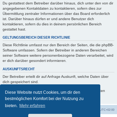
Du gestattest dem Betreiber darüber hinaus, dich unter den von dir
angegebenen Kontaktdaten zu kontaktieren, sofern dies zur
Übermittlung zentraler Informationen über das Board erforderlich
ist. Darüber hinaus dürfen er und andere Benutzer dich
kontaktieren, sofern du dies in deinem persönlichen Bereich
gestattet hast.
GELTUNGSBEREICH DIESER RICHTLINIE
Diese Richtlinie umfasst nur den Bereich der Seiten, die die phpBB-
Software umfassen. Sofern der Betreiber in anderen Bereichen
seiner Software weitere personenbezogene Daten verarbeitet, wird
er dich darüber gesondert informieren.
AUSKUNFTSRECHT
Der Betreiber erteilt dir auf Anfrage Auskunft, welche Daten über
dich gespeichert sind.
Du kannst jederzeit die Löschung bzw. Sperrung deiner Daten
Diese Website nutzt Cookies, um dir den
verlangen. Kontaktiere hierzu bitte den Betreiber.
bestmöglichen Komfort bei der Nutzung zu
bieten.
Mehr erfahren
Foren-Übersicht
Alle Zeiten sind
UTC+02:00