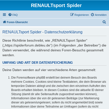
RENAULTsport Spider
FAQ
Registrieren
Anmelden
S
Foren-Übersicht
u
RENAULTsport Spider - Datenschutzerklärung
c
h
Diese Richtlinie beschreibt, wie „RENAULTsport Spider“
(„https://spiderforum.debleu.de“) (im Folgenden „der Betreiber“) die
e
Daten verwendet, die während deines Foren-Besuchs gesammelt
werden.
UMFANG UND ART DER DATENSPEICHERUNG
Deine Daten werden auf vier verschiedene Arten gesammelt:
Die Forensoftware phpBB erstellt bei deinem Besuch des Boards
mehrere Cookies. Cookies sind kleine Textdateien, die dein Browser als
temporäre Dateien ablegt und die zwischen den einzelnen Aufrufen des
Boards erhalten bleiben. In diesen Cookies sind die aktuelle ID deiner
Sitzung (damit dir alle Seitenaufrufe zugeordnet werden können),
Informationen über die von dir gelesenen Beiträge (zur Markierung
dieser als gelesen/ungelesen; sofern du nicht angemeldet bist) sowie
Informationen über deine Teilnahme an Umfragen (sofern du nicht