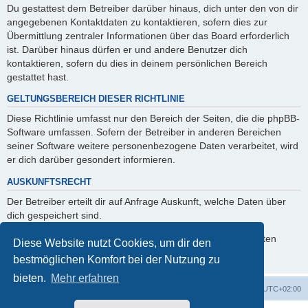
Du gestattest dem Betreiber darüber hinaus, dich unter den von dir
angegebenen Kontaktdaten zu kontaktieren, sofern dies zur
Übermittlung zentraler Informationen über das Board erforderlich
ist. Darüber hinaus dürfen er und andere Benutzer dich
kontaktieren, sofern du dies in deinem persönlichen Bereich
gestattet hast.
GELTUNGSBEREICH DIESER RICHTLINIE
Diese Richtlinie umfasst nur den Bereich der Seiten, die die phpBB-
Software umfassen. Sofern der Betreiber in anderen Bereichen
seiner Software weitere personenbezogene Daten verarbeitet, wird
er dich darüber gesondert informieren.
AUSKUNFTSRECHT
Der Betreiber erteilt dir auf Anfrage Auskunft, welche Daten über
dich gespeichert sind.
Du kannst jederzeit die Löschung bzw. Sperrung deiner Daten
Diese Website nutzt Cookies, um dir den
verlangen. Kontaktiere hierzu bitte den Betreiber.
bestmöglichen Komfort bei der Nutzung zu
bieten.
Mehr erfahren
Foren-Übersicht
Alle Zeiten sind
UTC+02:00