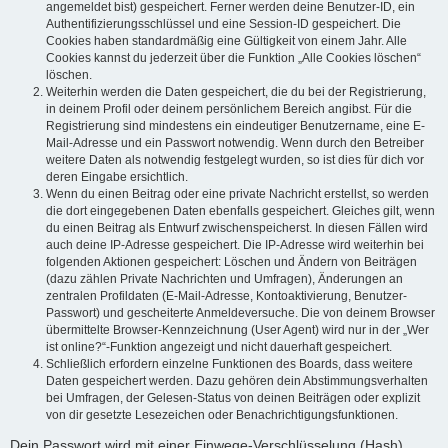
angemeldet bist) gespeichert. Ferner werden deine Benutzer-ID, ein
Authentifizierungsschlüssel und eine Session-ID gespeichert. Die
Cookies haben standardmäßig eine Gültigkeit von einem Jahr. Alle
Cookies kannst du jederzeit über die Funktion „Alle Cookies löschen“
löschen.
Weiterhin werden die Daten gespeichert, die du bei der Registrierung,
in deinem Profil oder deinem persönlichem Bereich angibst. Für die
Registrierung sind mindestens ein eindeutiger Benutzername, eine E-
Mail-Adresse und ein Passwort notwendig. Wenn durch den Betreiber
weitere Daten als notwendig festgelegt wurden, so ist dies für dich vor
deren Eingabe ersichtlich.
Wenn du einen Beitrag oder eine private Nachricht erstellst, so werden
die dort eingegebenen Daten ebenfalls gespeichert. Gleiches gilt, wenn
du einen Beitrag als Entwurf zwischenspeicherst. In diesen Fällen wird
auch deine IP-Adresse gespeichert. Die IP-Adresse wird weiterhin bei
folgenden Aktionen gespeichert: Löschen und Ändern von Beiträgen
(dazu zählen Private Nachrichten und Umfragen), Änderungen an
zentralen Profildaten (E-Mail-Adresse, Kontoaktivierung, Benutzer-
Passwort) und gescheiterte Anmeldeversuche. Die von deinem Browser
übermittelte Browser-Kennzeichnung (User Agent) wird nur in der „Wer
ist online?“-Funktion angezeigt und nicht dauerhaft gespeichert.
Schließlich erfordern einzelne Funktionen des Boards, dass weitere
Daten gespeichert werden. Dazu gehören dein Abstimmungsverhalten
bei Umfragen, der Gelesen-Status von deinen Beiträgen oder explizit
von dir gesetzte Lesezeichen oder Benachrichtigungsfunktionen.
Dein Passwort wird mit einer Einwege-Verschlüsselung (Hash)