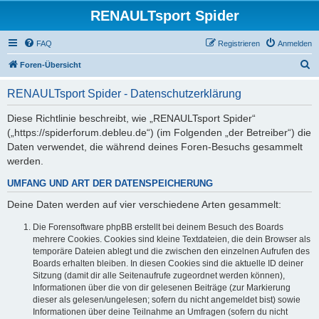
RENAULTsport Spider
FAQ
Registrieren
Anmelden
S
Foren-Übersicht
u
RENAULTsport Spider - Datenschutzerklärung
c
h
Diese Richtlinie beschreibt, wie „RENAULTsport Spider“
(„https://spiderforum.debleu.de“) (im Folgenden „der Betreiber“) die
e
Daten verwendet, die während deines Foren-Besuchs gesammelt
werden.
UMFANG UND ART DER DATENSPEICHERUNG
Deine Daten werden auf vier verschiedene Arten gesammelt:
Die Forensoftware phpBB erstellt bei deinem Besuch des Boards
mehrere Cookies. Cookies sind kleine Textdateien, die dein Browser als
temporäre Dateien ablegt und die zwischen den einzelnen Aufrufen des
Boards erhalten bleiben. In diesen Cookies sind die aktuelle ID deiner
Sitzung (damit dir alle Seitenaufrufe zugeordnet werden können),
Informationen über die von dir gelesenen Beiträge (zur Markierung
dieser als gelesen/ungelesen; sofern du nicht angemeldet bist) sowie
Informationen über deine Teilnahme an Umfragen (sofern du nicht