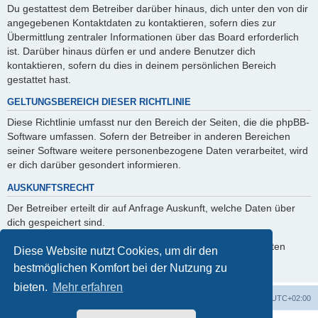
Du gestattest dem Betreiber darüber hinaus, dich unter den von dir
angegebenen Kontaktdaten zu kontaktieren, sofern dies zur
Übermittlung zentraler Informationen über das Board erforderlich
ist. Darüber hinaus dürfen er und andere Benutzer dich
kontaktieren, sofern du dies in deinem persönlichen Bereich
gestattet hast.
GELTUNGSBEREICH DIESER RICHTLINIE
Diese Richtlinie umfasst nur den Bereich der Seiten, die die phpBB-
Software umfassen. Sofern der Betreiber in anderen Bereichen
seiner Software weitere personenbezogene Daten verarbeitet, wird
er dich darüber gesondert informieren.
AUSKUNFTSRECHT
Der Betreiber erteilt dir auf Anfrage Auskunft, welche Daten über
dich gespeichert sind.
Du kannst jederzeit die Löschung bzw. Sperrung deiner Daten
Diese Website nutzt Cookies, um dir den
verlangen. Kontaktiere hierzu bitte den Betreiber.
bestmöglichen Komfort bei der Nutzung zu
bieten.
Mehr erfahren
Foren-Übersicht
Alle Zeiten sind
UTC+02:00