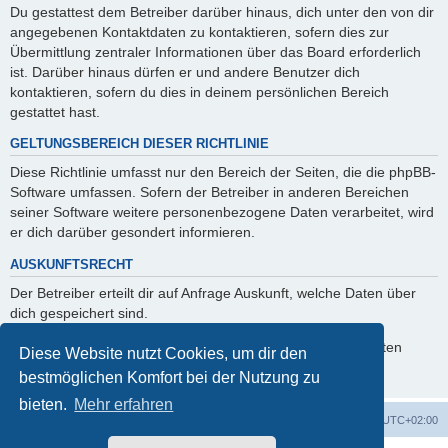
Du gestattest dem Betreiber darüber hinaus, dich unter den von dir
angegebenen Kontaktdaten zu kontaktieren, sofern dies zur
Übermittlung zentraler Informationen über das Board erforderlich
ist. Darüber hinaus dürfen er und andere Benutzer dich
kontaktieren, sofern du dies in deinem persönlichen Bereich
gestattet hast.
GELTUNGSBEREICH DIESER RICHTLINIE
Diese Richtlinie umfasst nur den Bereich der Seiten, die die phpBB-
Software umfassen. Sofern der Betreiber in anderen Bereichen
seiner Software weitere personenbezogene Daten verarbeitet, wird
er dich darüber gesondert informieren.
AUSKUNFTSRECHT
Der Betreiber erteilt dir auf Anfrage Auskunft, welche Daten über
dich gespeichert sind.
Du kannst jederzeit die Löschung bzw. Sperrung deiner Daten
Diese Website nutzt Cookies, um dir den
verlangen. Kontaktiere hierzu bitte den Betreiber.
bestmöglichen Komfort bei der Nutzung zu
bieten.
Mehr erfahren
Foren-Übersicht
Alle Zeiten sind
UTC+02:00