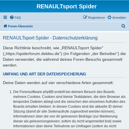
RENAULTsport Spider
FAQ
Registrieren
Anmelden
S
Foren-Übersicht
u
RENAULTsport Spider - Datenschutzerklärung
c
h
Diese Richtlinie beschreibt, wie „RENAULTsport Spider“
(„https://spiderforum.debleu.de“) (im Folgenden „der Betreiber“) die
e
Daten verwendet, die während deines Foren-Besuchs gesammelt
werden.
UMFANG UND ART DER DATENSPEICHERUNG
Deine Daten werden auf vier verschiedene Arten gesammelt:
Die Forensoftware phpBB erstellt bei deinem Besuch des Boards
mehrere Cookies. Cookies sind kleine Textdateien, die dein Browser als
temporäre Dateien ablegt und die zwischen den einzelnen Aufrufen des
Boards erhalten bleiben. In diesen Cookies sind die aktuelle ID deiner
Sitzung (damit dir alle Seitenaufrufe zugeordnet werden können),
Informationen über die von dir gelesenen Beiträge (zur Markierung
dieser als gelesen/ungelesen; sofern du nicht angemeldet bist) sowie
Informationen über deine Teilnahme an Umfragen (sofern du nicht