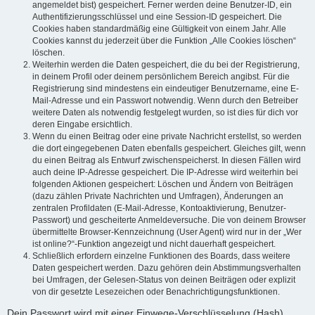
angemeldet bist) gespeichert. Ferner werden deine Benutzer-ID, ein
Authentifizierungsschlüssel und eine Session-ID gespeichert. Die
Cookies haben standardmäßig eine Gültigkeit von einem Jahr. Alle
Cookies kannst du jederzeit über die Funktion „Alle Cookies löschen“
löschen.
Weiterhin werden die Daten gespeichert, die du bei der Registrierung,
in deinem Profil oder deinem persönlichem Bereich angibst. Für die
Registrierung sind mindestens ein eindeutiger Benutzername, eine E-
Mail-Adresse und ein Passwort notwendig. Wenn durch den Betreiber
weitere Daten als notwendig festgelegt wurden, so ist dies für dich vor
deren Eingabe ersichtlich.
Wenn du einen Beitrag oder eine private Nachricht erstellst, so werden
die dort eingegebenen Daten ebenfalls gespeichert. Gleiches gilt, wenn
du einen Beitrag als Entwurf zwischenspeicherst. In diesen Fällen wird
auch deine IP-Adresse gespeichert. Die IP-Adresse wird weiterhin bei
folgenden Aktionen gespeichert: Löschen und Ändern von Beiträgen
(dazu zählen Private Nachrichten und Umfragen), Änderungen an
zentralen Profildaten (E-Mail-Adresse, Kontoaktivierung, Benutzer-
Passwort) und gescheiterte Anmeldeversuche. Die von deinem Browser
übermittelte Browser-Kennzeichnung (User Agent) wird nur in der „Wer
ist online?“-Funktion angezeigt und nicht dauerhaft gespeichert.
Schließlich erfordern einzelne Funktionen des Boards, dass weitere
Daten gespeichert werden. Dazu gehören dein Abstimmungsverhalten
bei Umfragen, der Gelesen-Status von deinen Beiträgen oder explizit
von dir gesetzte Lesezeichen oder Benachrichtigungsfunktionen.
Dein Passwort wird mit einer Einwege-Verschlüsselung (Hash)