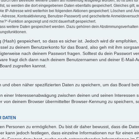
rch den Betreiber weitere Daten als notwendig festgelegt wurden, so ist dies für 
llst, so werden die dort eingegebenen Daten ebenfalls gespeichert. Gleiches gilt, 
Die IP-Adresse wird weiterhin bei folgenden Aktionen gespeichert: Löschen und Än
l-Adresse, Kontoaktivierung, Benutzer-Passwort) und gescheiterte Anmeldeversuch
ine?“-Funktion angezeigt und nicht dauerhaft gespeichert.
 dass weitere Daten gespeichert werden. Dazu gehören dein Abstimmungsverhalten
gungsfunktionen.
(Hash) gespeichert, so dass es sicher ist. Jedoch wird dir empfohlen, 
ssel zu deinem Benutzerkonto für das Board, also geh mit ihm sorgsam
htigterweise nach deinem Passwort fragen. Solltest du dein Passwort v
are fragt dich dann nach deinem Benutzernamen und deiner E-Mail-Ad
Board zugreifen kannst.
en und oben näher spezifizierten Daten zu speichern, um das Board bet
en einer Interessenabwägung zwischen deinen und seinen Interessen sow
r von deinem Browser übermittelter Browser-Kennung zu speichern, so
R DATEN
n Personen zu ermöglichen. Du bist dir daher bewusst, dass die Daten d
ber kann jedoch festlegen, dass einzelne Informationen nur für einen ei