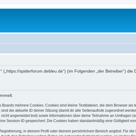
r“ („https://spiderforum.debleu.de“) (im Folgenden „der Betreiber“) d
ammelt:
s Boards mehrere Cookies. Cookies sind kleine Textdateien, die dein Browser als
 sind die aktuelle ID deiner Sitzung (damit dir alle Seitenaufrufe zugeordnet werd
u nicht angemeldet bist) sowie Informationen über deine Teilnahme an Umfragen (s
eine Session-ID gespeichert. Die Cookies haben standardmäßig eine Gültigkeit von 
Registrierung, in deinem Profil oder deinem persönlichem Bereich angibst. Für di