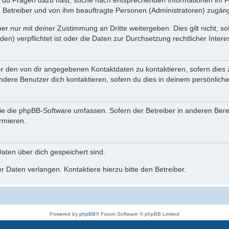
n du Fragen dazu hast, suche nach entsprechenden Informationen im Fo
n Betreiber und von ihm beauftragte Personen (Administratoren) zugäng
r nur mit deiner Zustimmung an Dritte weitergeben. Dies gilt nicht, s
n) verpflichtet ist oder die Daten zur Durchsetzung rechtlicher Interes
er den von dir angegebenen Kontaktdaten zu kontaktieren, sofern dies 
andere Benutzer dich kontaktieren, sofern du dies in deinem persönliche
, die die phpBB-Software umfassen. Sofern der Betreiber in anderen Be
ormieren.
 Daten über dich gespeichert sind.
 Daten verlangen. Kontaktiere hierzu bitte den Betreiber.
Powered by
phpBB
® Forum Software © phpBB Limited
Deutsche Übersetzung durch
phpBB.de