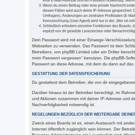
eine E-Mail-Adresse und ein Passwort notwendig. Wenn du
Wenn du einen Beitrag oder eine private Nachricht erste
diesen Fällen wird auch deine IP-Adresse gespeichert. 
Umfragen), Änderungen an zentralen Profildaten (E-Mai
Kennzeichnung (User Agent) wird nur in der „Wer ist onl
Schließlich erfordern einzelne Funktionen des Boards,
explizit von dir gesetzte Lesezeichen oder Benachrichti
Dein Passwort wird mit einer Einwege-Verschlüsselung 
Webseiten zu verwenden. Das Passwort ist dein Schlü
Betreibers, von phpBB Limited oder ein Dritter berec
mein Passwort vergessen“ benutzen. Die phpBB-Softw
Passwort an diese Adresse, mit dem du dann auf das 
GESTATTUNG DER DATENSPEICHERUNG
Du gestattest dem Betreiber, die von dir eingegeben
Darüber hinaus ist der Betreiber berechtigt, im Rahm
und Aktionen zusammen mit deiner IP-Adresse und de
Nachverfolgbarkeit notwendig ist.
REGELUNGEN BEZÜGLICH DER WEITERGABE DEINE
Zweck eines Boards ist es, einen Austausch mit andere
Internet öffentlich zugänglich sein können. Der Betrei