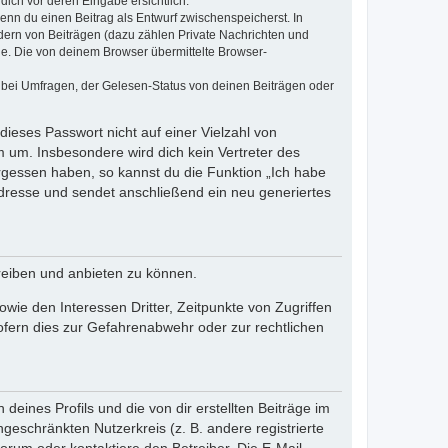
dich vor deren Eingabe ersichtlich.
wenn du einen Beitrag als Entwurf zwischenspeicherst. In
dern von Beiträgen (dazu zählen Private Nachrichten und
e. Die von deinem Browser übermittelte Browser-
 bei Umfragen, der Gelesen-Status von deinen Beiträgen oder
dieses Passwort nicht auf einer Vielzahl von
 um. Insbesondere wird dich kein Vertreter des
ergessen haben, so kannst du die Funktion „Ich habe
resse und sendet anschließend ein neu generiertes
reiben und anbieten zu können.
ie den Interessen Dritter, Zeitpunkte von Zugriffen
fern dies zur Gefahrenabwehr oder zur rechtlichen
eines Profils und die von dir erstellten Beiträge im
ngeschränkten Nutzerkreis (z. B. andere registrierte