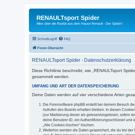
RENAULTsport Spider
Alles über die Rarität aus dem Hause Renault - Der Spider!
Schnellzugriff
FAQ
Foren-Übersicht
RENAULTsport Spider - Datenschutzerklärung
Diese Richtlinie beschreibt, wie „RENAULTsport Spide
gesammelt werden.
UMFANG UND ART DER DATENSPEICHERUNG
Deine Daten werden auf vier verschiedene Arten ges
Die Forensoftware phpBB erstellt bei deinem Besuch de
Aufrufen des Boards erhalten bleiben. In diesen Cookies
(zur Markierung dieser als gelesen/ungelesen; sofern d
deine Benutzer-ID, ein Authentifizierungsschlüssel und 
„Alle Cookies löschen“ löschen.
Weiterhin werden die Daten gespeichert, die du bei der 