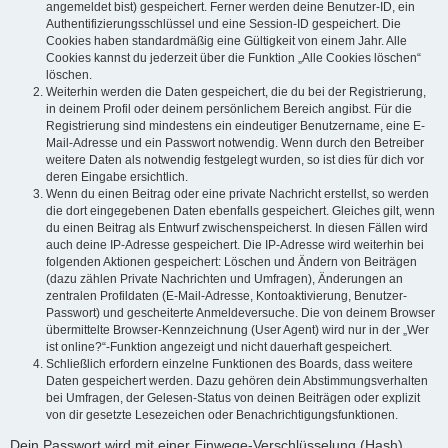
angemeldet bist) gespeichert. Ferner werden deine Benutzer-ID, ein
Authentifizierungsschlüssel und eine Session-ID gespeichert. Die
Cookies haben standardmäßig eine Gültigkeit von einem Jahr. Alle
Cookies kannst du jederzeit über die Funktion „Alle Cookies löschen“
löschen.
Weiterhin werden die Daten gespeichert, die du bei der Registrierung,
in deinem Profil oder deinem persönlichem Bereich angibst. Für die
Registrierung sind mindestens ein eindeutiger Benutzername, eine E-
Mail-Adresse und ein Passwort notwendig. Wenn durch den Betreiber
weitere Daten als notwendig festgelegt wurden, so ist dies für dich vor
deren Eingabe ersichtlich.
Wenn du einen Beitrag oder eine private Nachricht erstellst, so werden
die dort eingegebenen Daten ebenfalls gespeichert. Gleiches gilt, wenn
du einen Beitrag als Entwurf zwischenspeicherst. In diesen Fällen wird
auch deine IP-Adresse gespeichert. Die IP-Adresse wird weiterhin bei
folgenden Aktionen gespeichert: Löschen und Ändern von Beiträgen
(dazu zählen Private Nachrichten und Umfragen), Änderungen an
zentralen Profildaten (E-Mail-Adresse, Kontoaktivierung, Benutzer-
Passwort) und gescheiterte Anmeldeversuche. Die von deinem Browser
übermittelte Browser-Kennzeichnung (User Agent) wird nur in der „Wer
ist online?“-Funktion angezeigt und nicht dauerhaft gespeichert.
Schließlich erfordern einzelne Funktionen des Boards, dass weitere
Daten gespeichert werden. Dazu gehören dein Abstimmungsverhalten
bei Umfragen, der Gelesen-Status von deinen Beiträgen oder explizit
von dir gesetzte Lesezeichen oder Benachrichtigungsfunktionen.
Dein Passwort wird mit einer Einwege-Verschlüsselung (Hash)