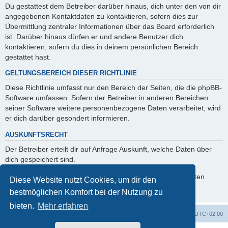
Du gestattest dem Betreiber darüber hinaus, dich unter den von dir
angegebenen Kontaktdaten zu kontaktieren, sofern dies zur
Übermittlung zentraler Informationen über das Board erforderlich
ist. Darüber hinaus dürfen er und andere Benutzer dich
kontaktieren, sofern du dies in deinem persönlichen Bereich
gestattet hast.
GELTUNGSBEREICH DIESER RICHTLINIE
Diese Richtlinie umfasst nur den Bereich der Seiten, die die phpBB-
Software umfassen. Sofern der Betreiber in anderen Bereichen
seiner Software weitere personenbezogene Daten verarbeitet, wird
er dich darüber gesondert informieren.
AUSKUNFTSRECHT
Der Betreiber erteilt dir auf Anfrage Auskunft, welche Daten über
dich gespeichert sind.
Du kannst jederzeit die Löschung bzw. Sperrung deiner Daten
Diese Website nutzt Cookies, um dir den
verlangen. Kontaktiere hierzu bitte den Betreiber.
bestmöglichen Komfort bei der Nutzung zu
bieten.
Mehr erfahren
Foren-Übersicht
Alle Zeiten sind
UTC+02:00