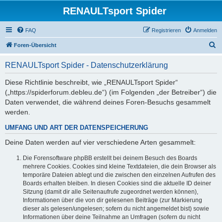
RENAULTsport Spider
FAQ
Registrieren
Anmelden
S
Foren-Übersicht
u
RENAULTsport Spider - Datenschutzerklärung
c
h
Diese Richtlinie beschreibt, wie „RENAULTsport Spider“
(„https://spiderforum.debleu.de“) (im Folgenden „der Betreiber“) die
e
Daten verwendet, die während deines Foren-Besuchs gesammelt
werden.
UMFANG UND ART DER DATENSPEICHERUNG
Deine Daten werden auf vier verschiedene Arten gesammelt:
Die Forensoftware phpBB erstellt bei deinem Besuch des Boards
mehrere Cookies. Cookies sind kleine Textdateien, die dein Browser als
temporäre Dateien ablegt und die zwischen den einzelnen Aufrufen des
Boards erhalten bleiben. In diesen Cookies sind die aktuelle ID deiner
Sitzung (damit dir alle Seitenaufrufe zugeordnet werden können),
Informationen über die von dir gelesenen Beiträge (zur Markierung
dieser als gelesen/ungelesen; sofern du nicht angemeldet bist) sowie
Informationen über deine Teilnahme an Umfragen (sofern du nicht