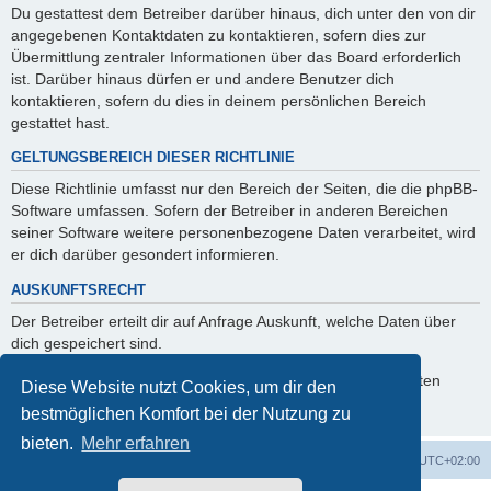
Du gestattest dem Betreiber darüber hinaus, dich unter den von dir
angegebenen Kontaktdaten zu kontaktieren, sofern dies zur
Übermittlung zentraler Informationen über das Board erforderlich
ist. Darüber hinaus dürfen er und andere Benutzer dich
kontaktieren, sofern du dies in deinem persönlichen Bereich
gestattet hast.
GELTUNGSBEREICH DIESER RICHTLINIE
Diese Richtlinie umfasst nur den Bereich der Seiten, die die phpBB-
Software umfassen. Sofern der Betreiber in anderen Bereichen
seiner Software weitere personenbezogene Daten verarbeitet, wird
er dich darüber gesondert informieren.
AUSKUNFTSRECHT
Der Betreiber erteilt dir auf Anfrage Auskunft, welche Daten über
dich gespeichert sind.
Du kannst jederzeit die Löschung bzw. Sperrung deiner Daten
Diese Website nutzt Cookies, um dir den
verlangen. Kontaktiere hierzu bitte den Betreiber.
bestmöglichen Komfort bei der Nutzung zu
bieten.
Mehr erfahren
Foren-Übersicht
Alle Zeiten sind
UTC+02:00