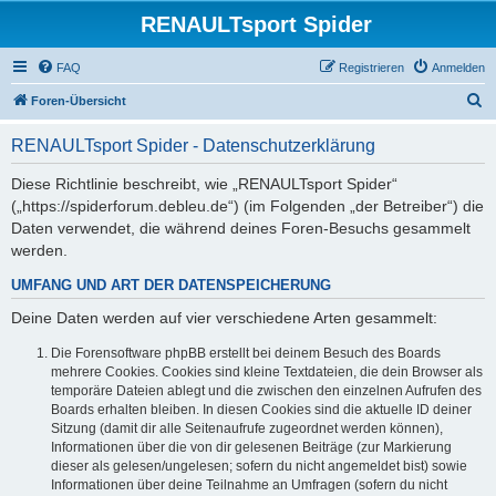
RENAULTsport Spider
FAQ
Registrieren
Anmelden
S
Foren-Übersicht
u
RENAULTsport Spider - Datenschutzerklärung
c
h
Diese Richtlinie beschreibt, wie „RENAULTsport Spider“
(„https://spiderforum.debleu.de“) (im Folgenden „der Betreiber“) die
e
Daten verwendet, die während deines Foren-Besuchs gesammelt
werden.
UMFANG UND ART DER DATENSPEICHERUNG
Deine Daten werden auf vier verschiedene Arten gesammelt:
Die Forensoftware phpBB erstellt bei deinem Besuch des Boards
mehrere Cookies. Cookies sind kleine Textdateien, die dein Browser als
temporäre Dateien ablegt und die zwischen den einzelnen Aufrufen des
Boards erhalten bleiben. In diesen Cookies sind die aktuelle ID deiner
Sitzung (damit dir alle Seitenaufrufe zugeordnet werden können),
Informationen über die von dir gelesenen Beiträge (zur Markierung
dieser als gelesen/ungelesen; sofern du nicht angemeldet bist) sowie
Informationen über deine Teilnahme an Umfragen (sofern du nicht