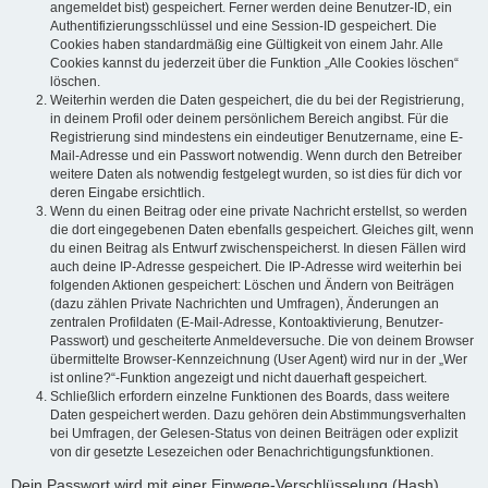
angemeldet bist) gespeichert. Ferner werden deine Benutzer-ID, ein
Authentifizierungsschlüssel und eine Session-ID gespeichert. Die
Cookies haben standardmäßig eine Gültigkeit von einem Jahr. Alle
Cookies kannst du jederzeit über die Funktion „Alle Cookies löschen“
löschen.
Weiterhin werden die Daten gespeichert, die du bei der Registrierung,
in deinem Profil oder deinem persönlichem Bereich angibst. Für die
Registrierung sind mindestens ein eindeutiger Benutzername, eine E-
Mail-Adresse und ein Passwort notwendig. Wenn durch den Betreiber
weitere Daten als notwendig festgelegt wurden, so ist dies für dich vor
deren Eingabe ersichtlich.
Wenn du einen Beitrag oder eine private Nachricht erstellst, so werden
die dort eingegebenen Daten ebenfalls gespeichert. Gleiches gilt, wenn
du einen Beitrag als Entwurf zwischenspeicherst. In diesen Fällen wird
auch deine IP-Adresse gespeichert. Die IP-Adresse wird weiterhin bei
folgenden Aktionen gespeichert: Löschen und Ändern von Beiträgen
(dazu zählen Private Nachrichten und Umfragen), Änderungen an
zentralen Profildaten (E-Mail-Adresse, Kontoaktivierung, Benutzer-
Passwort) und gescheiterte Anmeldeversuche. Die von deinem Browser
übermittelte Browser-Kennzeichnung (User Agent) wird nur in der „Wer
ist online?“-Funktion angezeigt und nicht dauerhaft gespeichert.
Schließlich erfordern einzelne Funktionen des Boards, dass weitere
Daten gespeichert werden. Dazu gehören dein Abstimmungsverhalten
bei Umfragen, der Gelesen-Status von deinen Beiträgen oder explizit
von dir gesetzte Lesezeichen oder Benachrichtigungsfunktionen.
Dein Passwort wird mit einer Einwege-Verschlüsselung (Hash)