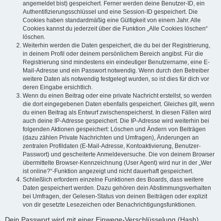
angemeldet bist) gespeichert. Ferner werden deine Benutzer-ID, ein
Authentifizierungsschlüssel und eine Session-ID gespeichert. Die
Cookies haben standardmäßig eine Gültigkeit von einem Jahr. Alle
Cookies kannst du jederzeit über die Funktion „Alle Cookies löschen“
löschen.
Weiterhin werden die Daten gespeichert, die du bei der Registrierung,
in deinem Profil oder deinem persönlichem Bereich angibst. Für die
Registrierung sind mindestens ein eindeutiger Benutzername, eine E-
Mail-Adresse und ein Passwort notwendig. Wenn durch den Betreiber
weitere Daten als notwendig festgelegt wurden, so ist dies für dich vor
deren Eingabe ersichtlich.
Wenn du einen Beitrag oder eine private Nachricht erstellst, so werden
die dort eingegebenen Daten ebenfalls gespeichert. Gleiches gilt, wenn
du einen Beitrag als Entwurf zwischenspeicherst. In diesen Fällen wird
auch deine IP-Adresse gespeichert. Die IP-Adresse wird weiterhin bei
folgenden Aktionen gespeichert: Löschen und Ändern von Beiträgen
(dazu zählen Private Nachrichten und Umfragen), Änderungen an
zentralen Profildaten (E-Mail-Adresse, Kontoaktivierung, Benutzer-
Passwort) und gescheiterte Anmeldeversuche. Die von deinem Browser
übermittelte Browser-Kennzeichnung (User Agent) wird nur in der „Wer
ist online?“-Funktion angezeigt und nicht dauerhaft gespeichert.
Schließlich erfordern einzelne Funktionen des Boards, dass weitere
Daten gespeichert werden. Dazu gehören dein Abstimmungsverhalten
bei Umfragen, der Gelesen-Status von deinen Beiträgen oder explizit
von dir gesetzte Lesezeichen oder Benachrichtigungsfunktionen.
Dein Passwort wird mit einer Einwege-Verschlüsselung (Hash)