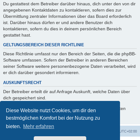
Du gestattest dem Betreiber darüber hinaus, dich unter den von dir
angegebenen Kontaktdaten zu kontaktieren, sofern dies zur
Übermittlung zentraler Informationen über das Board erforderlich
ist. Darüber hinaus dürfen er und andere Benutzer dich
kontaktieren, sofern du dies in deinem persönlichen Bereich
gestattet hast.
GELTUNGSBEREICH DIESER RICHTLINIE
Diese Richtlinie umfasst nur den Bereich der Seiten, die die phpBB-
Software umfassen. Sofern der Betreiber in anderen Bereichen
seiner Software weitere personenbezogene Daten verarbeitet, wird
er dich darüber gesondert informieren.
AUSKUNFTSRECHT
Der Betreiber erteilt dir auf Anfrage Auskunft, welche Daten über
dich gespeichert sind.
Du kannst jederzeit die Löschung bzw. Sperrung deiner Daten
Diese Website nutzt Cookies, um dir den
verlangen. Kontaktiere hierzu bitte den Betreiber.
bestmöglichen Komfort bei der Nutzung zu
bieten.
Mehr erfahren
Foren-Übersicht
Alle Zeiten sind
UTC+02:00