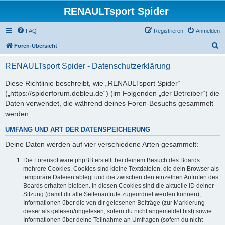
RENAULTsport Spider
FAQ
Registrieren
Anmelden
S
Foren-Übersicht
u
RENAULTsport Spider - Datenschutzerklärung
c
h
Diese Richtlinie beschreibt, wie „RENAULTsport Spider“
(„https://spiderforum.debleu.de“) (im Folgenden „der Betreiber“) die
e
Daten verwendet, die während deines Foren-Besuchs gesammelt
werden.
UMFANG UND ART DER DATENSPEICHERUNG
Deine Daten werden auf vier verschiedene Arten gesammelt:
Die Forensoftware phpBB erstellt bei deinem Besuch des Boards
mehrere Cookies. Cookies sind kleine Textdateien, die dein Browser als
temporäre Dateien ablegt und die zwischen den einzelnen Aufrufen des
Boards erhalten bleiben. In diesen Cookies sind die aktuelle ID deiner
Sitzung (damit dir alle Seitenaufrufe zugeordnet werden können),
Informationen über die von dir gelesenen Beiträge (zur Markierung
dieser als gelesen/ungelesen; sofern du nicht angemeldet bist) sowie
Informationen über deine Teilnahme an Umfragen (sofern du nicht