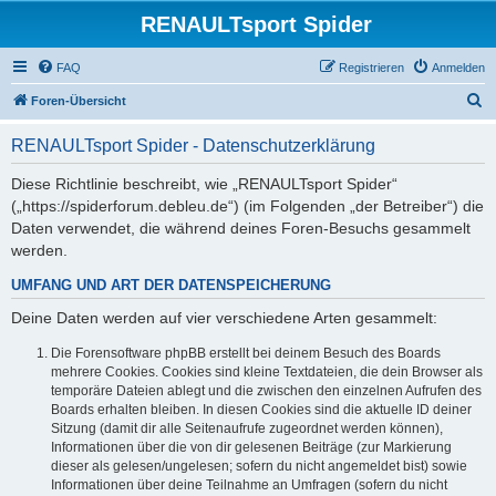
RENAULTsport Spider
FAQ
Registrieren
Anmelden
S
Foren-Übersicht
u
RENAULTsport Spider - Datenschutzerklärung
c
h
Diese Richtlinie beschreibt, wie „RENAULTsport Spider“
(„https://spiderforum.debleu.de“) (im Folgenden „der Betreiber“) die
e
Daten verwendet, die während deines Foren-Besuchs gesammelt
werden.
UMFANG UND ART DER DATENSPEICHERUNG
Deine Daten werden auf vier verschiedene Arten gesammelt:
Die Forensoftware phpBB erstellt bei deinem Besuch des Boards
mehrere Cookies. Cookies sind kleine Textdateien, die dein Browser als
temporäre Dateien ablegt und die zwischen den einzelnen Aufrufen des
Boards erhalten bleiben. In diesen Cookies sind die aktuelle ID deiner
Sitzung (damit dir alle Seitenaufrufe zugeordnet werden können),
Informationen über die von dir gelesenen Beiträge (zur Markierung
dieser als gelesen/ungelesen; sofern du nicht angemeldet bist) sowie
Informationen über deine Teilnahme an Umfragen (sofern du nicht