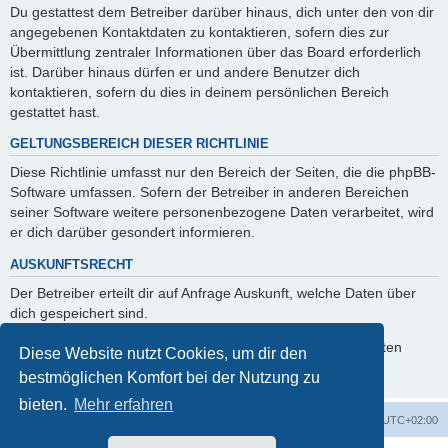
Du gestattest dem Betreiber darüber hinaus, dich unter den von dir
angegebenen Kontaktdaten zu kontaktieren, sofern dies zur
Übermittlung zentraler Informationen über das Board erforderlich
ist. Darüber hinaus dürfen er und andere Benutzer dich
kontaktieren, sofern du dies in deinem persönlichen Bereich
gestattet hast.
GELTUNGSBEREICH DIESER RICHTLINIE
Diese Richtlinie umfasst nur den Bereich der Seiten, die die phpBB-
Software umfassen. Sofern der Betreiber in anderen Bereichen
seiner Software weitere personenbezogene Daten verarbeitet, wird
er dich darüber gesondert informieren.
AUSKUNFTSRECHT
Der Betreiber erteilt dir auf Anfrage Auskunft, welche Daten über
dich gespeichert sind.
Du kannst jederzeit die Löschung bzw. Sperrung deiner Daten
Diese Website nutzt Cookies, um dir den
verlangen. Kontaktiere hierzu bitte den Betreiber.
bestmöglichen Komfort bei der Nutzung zu
bieten.
Mehr erfahren
Foren-Übersicht
Alle Zeiten sind
UTC+02:00