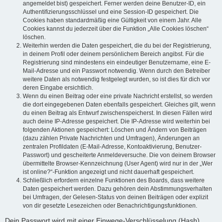
angemeldet bist) gespeichert. Ferner werden deine Benutzer-ID, ein
Authentifizierungsschlüssel und eine Session-ID gespeichert. Die
Cookies haben standardmäßig eine Gültigkeit von einem Jahr. Alle
Cookies kannst du jederzeit über die Funktion „Alle Cookies löschen“
löschen.
Weiterhin werden die Daten gespeichert, die du bei der Registrierung,
in deinem Profil oder deinem persönlichem Bereich angibst. Für die
Registrierung sind mindestens ein eindeutiger Benutzername, eine E-
Mail-Adresse und ein Passwort notwendig. Wenn durch den Betreiber
weitere Daten als notwendig festgelegt wurden, so ist dies für dich vor
deren Eingabe ersichtlich.
Wenn du einen Beitrag oder eine private Nachricht erstellst, so werden
die dort eingegebenen Daten ebenfalls gespeichert. Gleiches gilt, wenn
du einen Beitrag als Entwurf zwischenspeicherst. In diesen Fällen wird
auch deine IP-Adresse gespeichert. Die IP-Adresse wird weiterhin bei
folgenden Aktionen gespeichert: Löschen und Ändern von Beiträgen
(dazu zählen Private Nachrichten und Umfragen), Änderungen an
zentralen Profildaten (E-Mail-Adresse, Kontoaktivierung, Benutzer-
Passwort) und gescheiterte Anmeldeversuche. Die von deinem Browser
übermittelte Browser-Kennzeichnung (User Agent) wird nur in der „Wer
ist online?“-Funktion angezeigt und nicht dauerhaft gespeichert.
Schließlich erfordern einzelne Funktionen des Boards, dass weitere
Daten gespeichert werden. Dazu gehören dein Abstimmungsverhalten
bei Umfragen, der Gelesen-Status von deinen Beiträgen oder explizit
von dir gesetzte Lesezeichen oder Benachrichtigungsfunktionen.
Dein Passwort wird mit einer Einwege-Verschlüsselung (Hash)