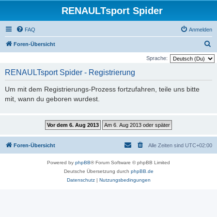
RENAULTsport Spider
FAQ
Anmelden
S
Foren-Übersicht
u
Sprache:
c
RENAULTsport Spider - Registrierung
h
Um mit dem Registrierungs-Prozess fortzufahren, teile uns bitte
e
mit, wann du geboren wurdest.
Foren-Übersicht
Alle Zeiten sind
UTC+02:00
Powered by
phpBB
® Forum Software © phpBB Limited
Deutsche Übersetzung durch
phpBB.de
Datenschutz
|
Nutzungsbedingungen