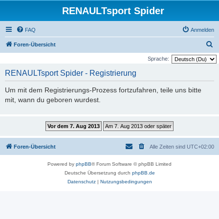
RENAULTsport Spider
FAQ
Anmelden
S
Foren-Übersicht
u
Sprache:
c
RENAULTsport Spider - Registrierung
h
Um mit dem Registrierungs-Prozess fortzufahren, teile uns bitte
e
mit, wann du geboren wurdest.
Foren-Übersicht
Alle Zeiten sind
UTC+02:00
Powered by
phpBB
® Forum Software © phpBB Limited
Deutsche Übersetzung durch
phpBB.de
Datenschutz
|
Nutzungsbedingungen