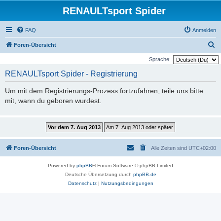
RENAULTsport Spider
FAQ
Anmelden
S
Foren-Übersicht
u
Sprache:
c
RENAULTsport Spider - Registrierung
h
Um mit dem Registrierungs-Prozess fortzufahren, teile uns bitte
e
mit, wann du geboren wurdest.
Foren-Übersicht
Alle Zeiten sind
UTC+02:00
Powered by
phpBB
® Forum Software © phpBB Limited
Deutsche Übersetzung durch
phpBB.de
Datenschutz
|
Nutzungsbedingungen