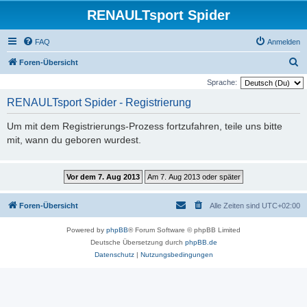
RENAULTsport Spider
FAQ
Anmelden
S
Foren-Übersicht
u
Sprache:
c
RENAULTsport Spider - Registrierung
h
Um mit dem Registrierungs-Prozess fortzufahren, teile uns bitte
e
mit, wann du geboren wurdest.
Foren-Übersicht
Alle Zeiten sind
UTC+02:00
Powered by
phpBB
® Forum Software © phpBB Limited
Deutsche Übersetzung durch
phpBB.de
Datenschutz
|
Nutzungsbedingungen