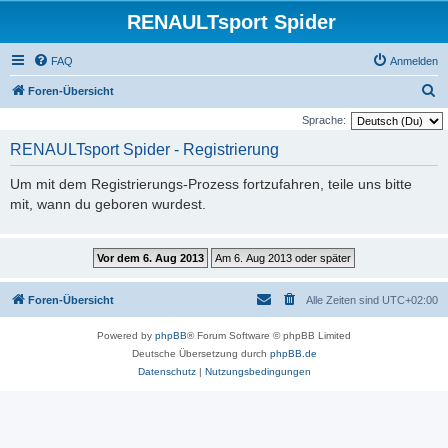
RENAULTsport Spider
FAQ
Anmelden
S
Foren-Übersicht
u
Sprache:
c
RENAULTsport Spider - Registrierung
h
Um mit dem Registrierungs-Prozess fortzufahren, teile uns bitte
e
mit, wann du geboren wurdest.
Foren-Übersicht
Alle Zeiten sind
UTC+02:00
Powered by
phpBB
® Forum Software © phpBB Limited
Deutsche Übersetzung durch
phpBB.de
Datenschutz
|
Nutzungsbedingungen