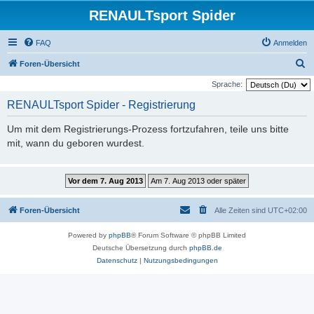
RENAULTsport Spider
FAQ
Anmelden
S
Foren-Übersicht
u
Sprache:
c
RENAULTsport Spider - Registrierung
h
Um mit dem Registrierungs-Prozess fortzufahren, teile uns bitte
e
mit, wann du geboren wurdest.
Foren-Übersicht
Alle Zeiten sind
UTC+02:00
Powered by
phpBB
® Forum Software © phpBB Limited
Deutsche Übersetzung durch
phpBB.de
Datenschutz
|
Nutzungsbedingungen