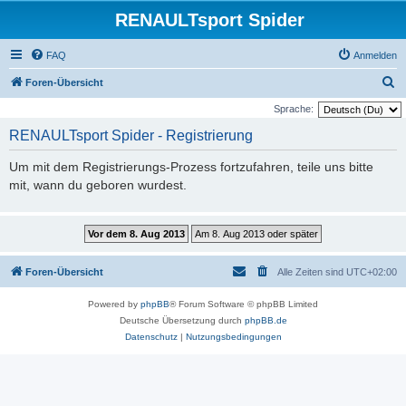
RENAULTsport Spider
FAQ
Anmelden
S
Foren-Übersicht
u
Sprache:
c
RENAULTsport Spider - Registrierung
h
Um mit dem Registrierungs-Prozess fortzufahren, teile uns bitte
e
mit, wann du geboren wurdest.
Foren-Übersicht
Alle Zeiten sind
UTC+02:00
Powered by
phpBB
® Forum Software © phpBB Limited
Deutsche Übersetzung durch
phpBB.de
Datenschutz
|
Nutzungsbedingungen