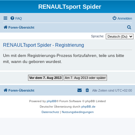
RENAULTsport Spider
FAQ
Anmelden
S
Foren-Übersicht
u
Sprache:
c
RENAULTsport Spider - Registrierung
h
Um mit dem Registrierungs-Prozess fortzufahren, teile uns bitte
e
mit, wann du geboren wurdest.
Foren-Übersicht
Alle Zeiten sind
UTC+02:00
Powered by
phpBB
® Forum Software © phpBB Limited
Deutsche Übersetzung durch
phpBB.de
Datenschutz
|
Nutzungsbedingungen