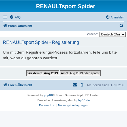
RENAULTsport Spider
FAQ
Anmelden
S
Foren-Übersicht
u
Sprache:
c
RENAULTsport Spider - Registrierung
h
Um mit dem Registrierungs-Prozess fortzufahren, teile uns bitte
e
mit, wann du geboren wurdest.
Foren-Übersicht
Alle Zeiten sind
UTC+02:00
Powered by
phpBB
® Forum Software © phpBB Limited
Deutsche Übersetzung durch
phpBB.de
Datenschutz
|
Nutzungsbedingungen