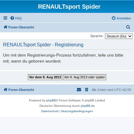
RENAULTsport Spider
FAQ
Anmelden
S
Foren-Übersicht
u
Sprache:
c
RENAULTsport Spider - Registrierung
h
Um mit dem Registrierungs-Prozess fortzufahren, teile uns bitte
e
mit, wann du geboren wurdest.
Foren-Übersicht
Alle Zeiten sind
UTC+02:00
Powered by
phpBB
® Forum Software © phpBB Limited
Deutsche Übersetzung durch
phpBB.de
Datenschutz
|
Nutzungsbedingungen