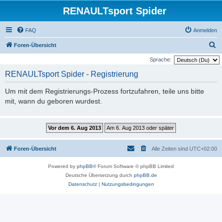
RENAULTsport Spider
FAQ
Anmelden
S
Foren-Übersicht
u
Sprache:
c
RENAULTsport Spider - Registrierung
h
Um mit dem Registrierungs-Prozess fortzufahren, teile uns bitte
e
mit, wann du geboren wurdest.
Foren-Übersicht
Alle Zeiten sind
UTC+02:00
Powered by
phpBB
® Forum Software © phpBB Limited
Deutsche Übersetzung durch
phpBB.de
Datenschutz
|
Nutzungsbedingungen